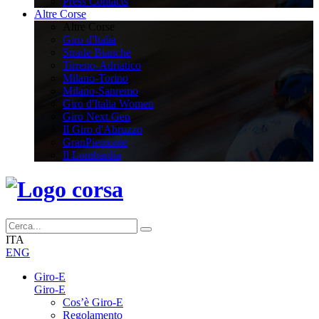
Press Contacts
Altre Corse
Altre Corse
Giro d'Italia
Strade Bianche
Tirreno-Adriatico
Milano-Torino
Milano-Sanremo
Giro d'Italia Women
Giro Next Gen
Il Giro d'Abruzzo
GranPiemonte
Il Lombardia
ITA
ENG
Giro-E
Giro-E
Cos’è Giro-E
Regolamento