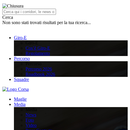
Cerca
Non sono stati trovati risultati per la tua ricerca...
Giro-E
Giro-E
Cos’è Giro-E
Regolamento
Percorso
Percorso
Percorso 2026
Roadbook 2026
Squadre
Maglie
Media
Media
News
Foto
Video