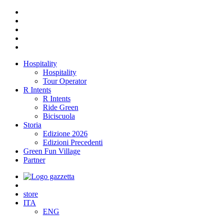
Hospitality
Hospitality
Tour Operator
R Intents
R Intents
Ride Green
Biciscuola
Storia
Edizione 2026
Edizioni Precedenti
Green Fun Village
Partner
store
ITA
ENG