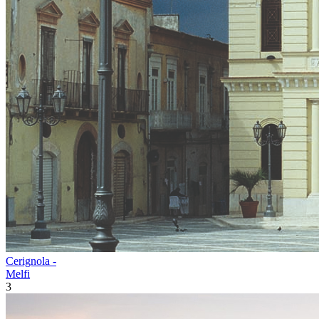
Cerignola -
Melfi
3