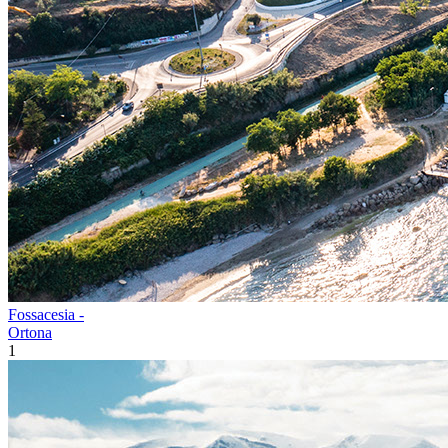
Fossacesia -
Ortona
1