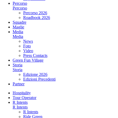
Percorso
Percorso
Percorso 2026
Roadbook 2026
Squadre
Maglie
Media
Media
News
Foto
Video
Press Contacts
Green Fun Village
Storia
Storia
Edizione 2026
Edizioni Precedenti
Partner
Hospitality
Tour Operator
R Intents
R Intents
R Intents
Ride Green