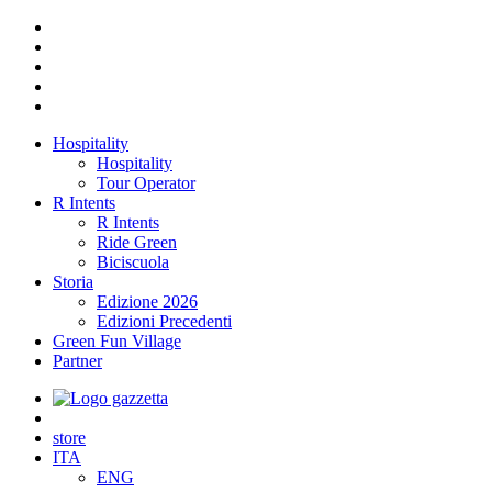
Hospitality
Hospitality
Tour Operator
R Intents
R Intents
Ride Green
Biciscuola
Storia
Edizione 2026
Edizioni Precedenti
Green Fun Village
Partner
store
ITA
ENG