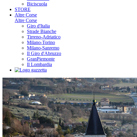
Biciscuola
STORE
Altre Corse
Altre Corse
Giro d'Italia
Strade Bianche
Tirreno-Adriatico
Milano-Torino
Milano-Sanremo
Il Giro d'Abruzzo
GranPiemonte
Il Lombardia