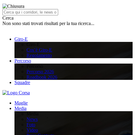
Cerca
Non sono stati trovati risultati per la tua ricerca...
Giro-E
Giro-E
Cos’è Giro-E
Regolamento
Percorso
Percorso
Percorso 2026
Roadbook 2026
Squadre
Maglie
Media
Media
News
Foto
Video