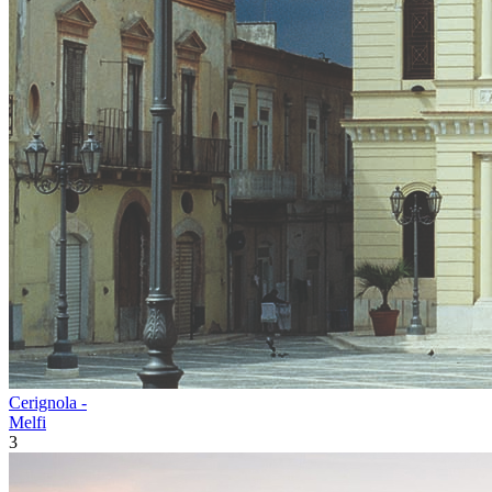
Cerignola -
Melfi
3