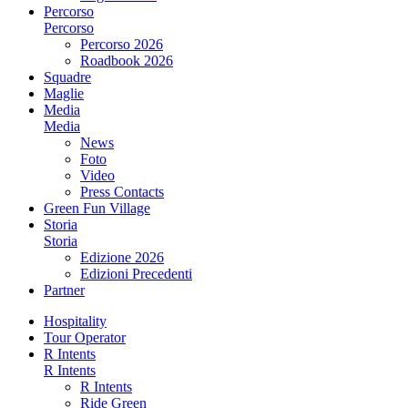
Percorso
Percorso
Percorso 2026
Roadbook 2026
Squadre
Maglie
Media
Media
News
Foto
Video
Press Contacts
Green Fun Village
Storia
Storia
Edizione 2026
Edizioni Precedenti
Partner
Hospitality
Tour Operator
R Intents
R Intents
R Intents
Ride Green