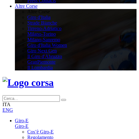
Press Contacts
Altre Corse
Altre Corse
Giro d'Italia
Strade Bianche
Tirreno-Adriatico
Milano-Torino
Milano-Sanremo
Giro d'Italia Women
Giro Next Gen
Il Giro d'Abruzzo
GranPiemonte
Il Lombardia
ITA
ENG
Giro-E
Giro-E
Cos’è Giro-E
Regolamento