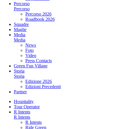
Percorso
Percorso
Percorso 2026
Roadbook 2026
Squadre
Maglie
Media
Media
News
Foto
Video
Press Contacts
Green Fun Village
Storia
Storia
Edizione 2026
Edizioni Precedenti
Partner
Hospitality
Tour Operator
R Intents
R Intents
R Intents
Ride Green