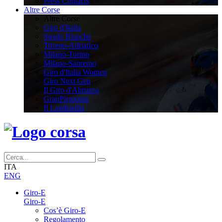
Press Contacts
Altre Corse
Altre Corse
Giro d'Italia
Strade Bianche
Tirreno-Adriatico
Milano-Torino
Milano-Sanremo
Giro d'Italia Women
Giro Next Gen
Il Giro d'Abruzzo
GranPiemonte
Il Lombardia
ITA
ENG
Giro-E
Giro-E
Cos’è Giro-E
Regolamento