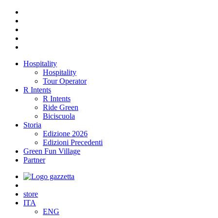
Hospitality
Hospitality
Tour Operator
R Intents
R Intents
Ride Green
Biciscuola
Storia
Edizione 2026
Edizioni Precedenti
Green Fun Village
Partner
store
ITA
ENG