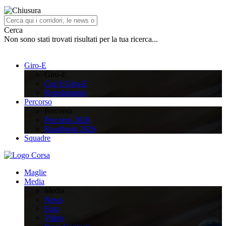
Cerca
Non sono stati trovati risultati per la tua ricerca...
Giro-E
Giro-E
Cos’è Giro-E
Regolamento
Percorso
Percorso
Percorso 2026
Roadbook 2026
Squadre
Maglie
Media
Media
News
Foto
Video