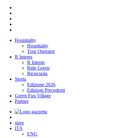
Hospitality
Hospitality
Tour Operator
R Intents
R Intents
Ride Green
Biciscuola
Storia
Edizione 2026
Edizioni Precedenti
Green Fun Village
Partner
store
ITA
ENG