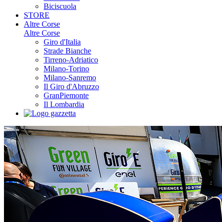
Biciscuola
STORE
Altre Corse
Altre Corse
Giro d'Italia
Strade Bianche
Tirreno-Adriatico
Milano-Torino
Milano-Sanremo
Il Giro d'Abruzzo
GranPiemonte
Il Lombardia