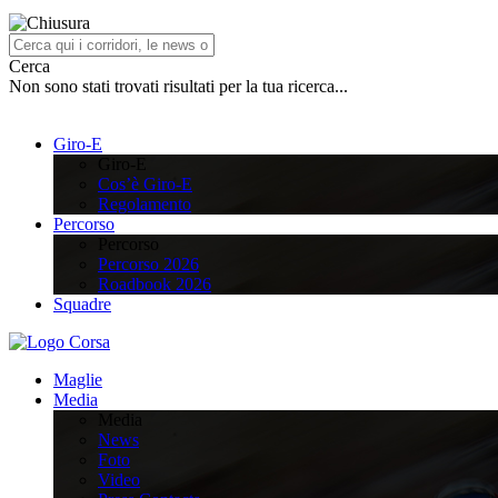
Cerca
Non sono stati trovati risultati per la tua ricerca...
Giro-E
Giro-E
Cos’è Giro-E
Regolamento
Percorso
Percorso
Percorso 2026
Roadbook 2026
Squadre
Maglie
Media
Media
News
Foto
Video