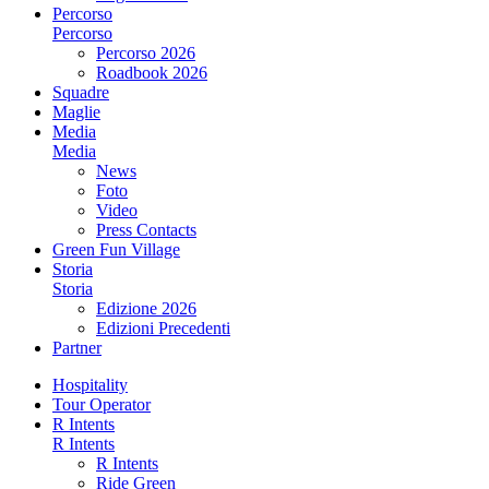
Percorso
Percorso
Percorso 2026
Roadbook 2026
Squadre
Maglie
Media
Media
News
Foto
Video
Press Contacts
Green Fun Village
Storia
Storia
Edizione 2026
Edizioni Precedenti
Partner
Hospitality
Tour Operator
R Intents
R Intents
R Intents
Ride Green