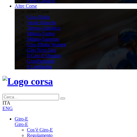
Press Contacts
Altre Corse
Altre Corse
Giro d'Italia
Strade Bianche
Tirreno-Adriatico
Milano-Torino
Milano-Sanremo
Giro d'Italia Women
Giro Next Gen
Il Giro d'Abruzzo
GranPiemonte
Il Lombardia
ITA
ENG
Giro-E
Giro-E
Cos’è Giro-E
Regolamento