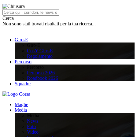
Cerca
Non sono stati trovati risultati per la tua ricerca...
Giro-E
Giro-E
Cos’è Giro-E
Regolamento
Percorso
Percorso
Percorso 2026
Roadbook 2026
Squadre
Maglie
Media
Media
News
Foto
Video