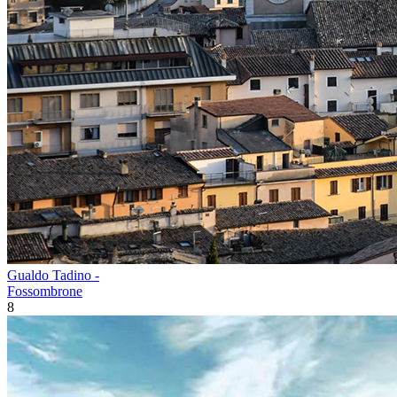
Gualdo Tadino -
Fossombrone
8