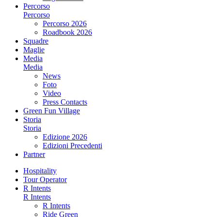
Percorso
Percorso
Percorso 2026
Roadbook 2026
Squadre
Maglie
Media
Media
News
Foto
Video
Press Contacts
Green Fun Village
Storia
Storia
Edizione 2026
Edizioni Precedenti
Partner
Hospitality
Tour Operator
R Intents
R Intents
R Intents
Ride Green