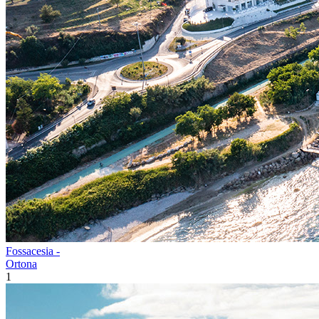
Fossacesia -
Ortona
1