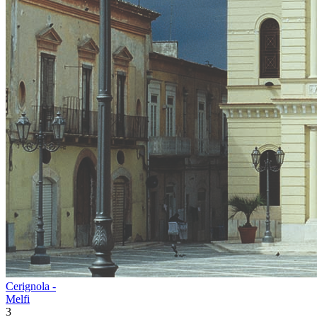
Cerignola -
Melfi
3