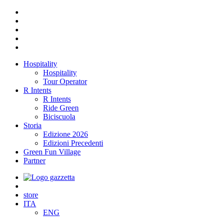
Hospitality
Hospitality
Tour Operator
R Intents
R Intents
Ride Green
Biciscuola
Storia
Edizione 2026
Edizioni Precedenti
Green Fun Village
Partner
store
ITA
ENG