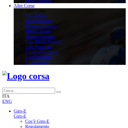
Press Contacts
Altre Corse
Altre Corse
Giro d'Italia
Strade Bianche
Tirreno-Adriatico
Milano-Torino
Milano-Sanremo
Giro d'Italia Women
Giro Next Gen
Il Giro d'Abruzzo
GranPiemonte
Il Lombardia
ITA
ENG
Giro-E
Giro-E
Cos’è Giro-E
Regolamento