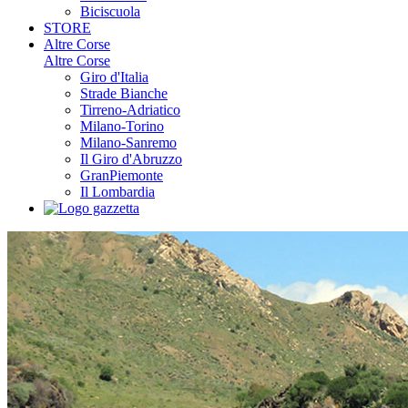
Biciscuola
STORE
Altre Corse
Altre Corse
Giro d'Italia
Strade Bianche
Tirreno-Adriatico
Milano-Torino
Milano-Sanremo
Il Giro d'Abruzzo
GranPiemonte
Il Lombardia