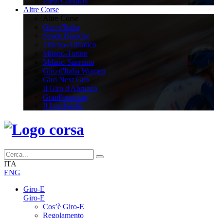
Press Contacts
Altre Corse
Altre Corse
Giro d'Italia
Strade Bianche
Tirreno-Adriatico
Milano-Torino
Milano-Sanremo
Giro d'Italia Women
Giro Next Gen
Il Giro d'Abruzzo
GranPiemonte
Il Lombardia
ITA
ENG
Giro-E
Giro-E
Cos’è Giro-E
Regolamento