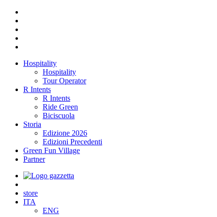
Hospitality
Hospitality
Tour Operator
R Intents
R Intents
Ride Green
Biciscuola
Storia
Edizione 2026
Edizioni Precedenti
Green Fun Village
Partner
store
ITA
ENG