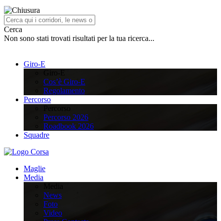
Cerca
Non sono stati trovati risultati per la tua ricerca...
Giro-E
Giro-E
Cos’è Giro-E
Regolamento
Percorso
Percorso
Percorso 2026
Roadbook 2026
Squadre
Maglie
Media
Media
News
Foto
Video