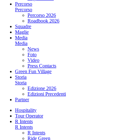
Percorso
Percorso
Percorso 2026
Roadbook 2026
Squadre
Maglie
Media
Media
News
Foto
Video
Press Contacts
Green Fun Village
Storia
Storia
Edizione 2026
Edizioni Precedenti
Partner
Hospitality
Tour Operator
R Intents
R Intents
R Intents
Ride Green