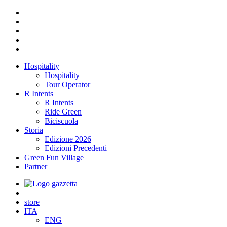
Hospitality
Hospitality
Tour Operator
R Intents
R Intents
Ride Green
Biciscuola
Storia
Edizione 2026
Edizioni Precedenti
Green Fun Village
Partner
store
ITA
ENG