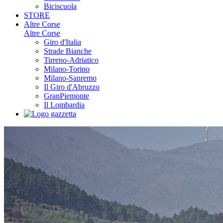
Biciscuola
STORE
Altre Corse
Altre Corse
Giro d'Italia
Strade Bianche
Tirreno-Adriatico
Milano-Torino
Milano-Sanremo
Il Giro d'Abruzzo
GranPiemonte
Il Lombardia