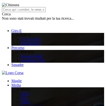
Cerca
Non sono stati trovati risultati per la tua ricerca...
Giro-E
Giro-E
Cos’è Giro-E
Regolamento
Percorso
Percorso
Percorso 2026
Roadbook 2026
Squadre
Maglie
Media
Media
News
Foto
Video