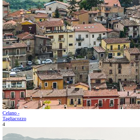
Celano -
Tagliacozzo
4