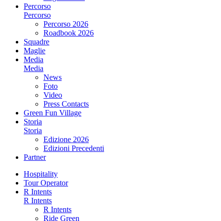
Percorso
Percorso
Percorso 2026
Roadbook 2026
Squadre
Maglie
Media
Media
News
Foto
Video
Press Contacts
Green Fun Village
Storia
Storia
Edizione 2026
Edizioni Precedenti
Partner
Hospitality
Tour Operator
R Intents
R Intents
R Intents
Ride Green