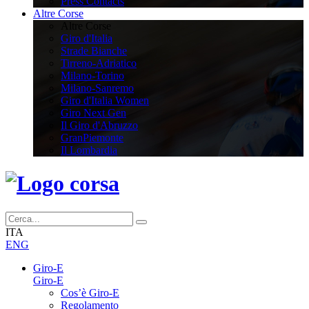
Press Contacts
Altre Corse
Altre Corse
Giro d'Italia
Strade Bianche
Tirreno-Adriatico
Milano-Torino
Milano-Sanremo
Giro d'Italia Women
Giro Next Gen
Il Giro d'Abruzzo
GranPiemonte
Il Lombardia
ITA
ENG
Giro-E
Giro-E
Cos’è Giro-E
Regolamento