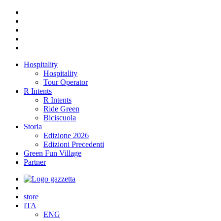
Hospitality
Hospitality
Tour Operator
R Intents
R Intents
Ride Green
Biciscuola
Storia
Edizione 2026
Edizioni Precedenti
Green Fun Village
Partner
store
ITA
ENG