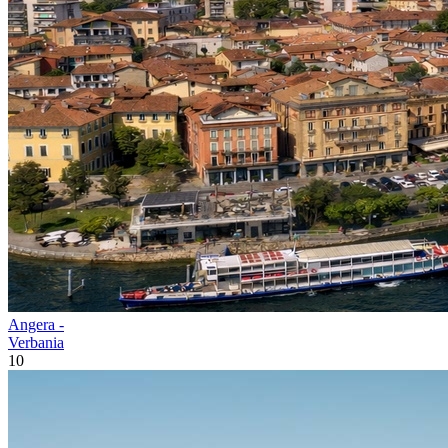
Angera -
Verbania
10