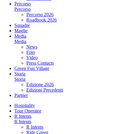
Percorso
Percorso
Percorso 2026
Roadbook 2026
Squadre
Maglie
Media
Media
News
Foto
Video
Press Contacts
Green Fun Village
Storia
Storia
Edizione 2026
Edizioni Precedenti
Partner
Hospitality
Tour Operator
R Intents
R Intents
R Intents
Ride Green