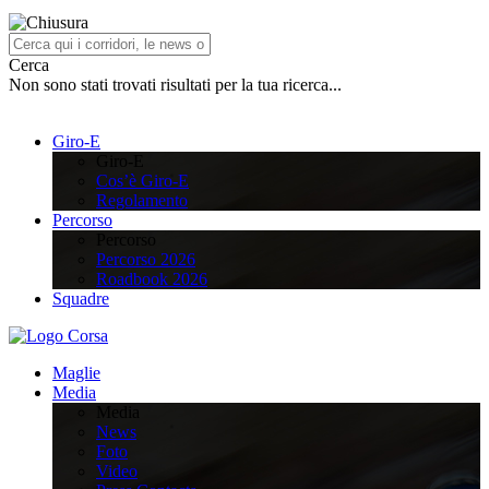
Cerca
Non sono stati trovati risultati per la tua ricerca...
Giro-E
Giro-E
Cos’è Giro-E
Regolamento
Percorso
Percorso
Percorso 2026
Roadbook 2026
Squadre
Maglie
Media
Media
News
Foto
Video