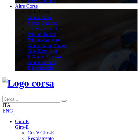
Press Contacts
Altre Corse
Altre Corse
Giro d'Italia
Strade Bianche
Tirreno-Adriatico
Milano-Torino
Milano-Sanremo
Giro d'Italia Women
Giro Next Gen
Il Giro d'Abruzzo
GranPiemonte
Il Lombardia
ITA
ENG
Giro-E
Giro-E
Cos’è Giro-E
Regolamento