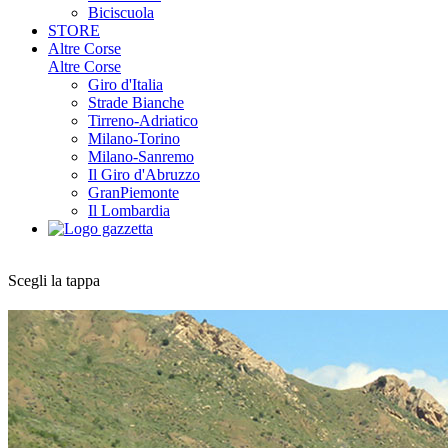
Biciscuola
STORE
Altre Corse
Altre Corse
Giro d'Italia
Strade Bianche
Tirreno-Adriatico
Milano-Torino
Milano-Sanremo
Il Giro d'Abruzzo
GranPiemonte
Il Lombardia
Scegli la tappa