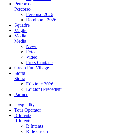
Percorso
Percorso
Percorso 2026
Roadbook 2026
Squadre
Maglie
Media
Media
News
Foto
Video
Press Contacts
Green Fun Village
Storia
Storia
Edizione 2026
Edizioni Precedenti
Partner
Hospitality
Tour Operator
R Intents
R Intents
R Intents
Ride Green