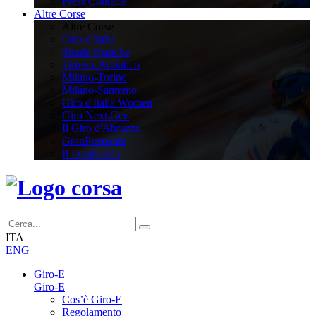
Press Contacts
Altre Corse
Altre Corse
Giro d'Italia
Strade Bianche
Tirreno-Adriatico
Milano-Torino
Milano-Sanremo
Giro d'Italia Women
Giro Next Gen
Il Giro d'Abruzzo
GranPiemonte
Il Lombardia
ITA
ENG
Giro-E
Giro-E
Cos’è Giro-E
Regolamento