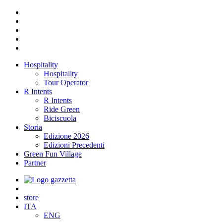
Hospitality
Hospitality
Tour Operator
R Intents
R Intents
Ride Green
Biciscuola
Storia
Edizione 2026
Edizioni Precedenti
Green Fun Village
Partner
store
ITA
ENG