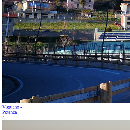
Viggiano -
Potenza
4