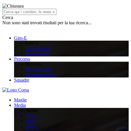
Cerca
Non sono stati trovati risultati per la tua ricerca...
Giro-E
Giro-E
Cos’è Giro-E
Regolamento
Percorso
Percorso
Percorso 2026
Roadbook 2026
Squadre
Maglie
Media
Media
News
Foto
Video