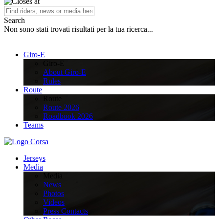
Search
Non sono stati trovati risultati per la tua ricerca...
Giro-E
Giro-E
About Giro-E
Rules
Route
Route
Route 2026
Roadbook 2026
Teams
Jerseys
Media
Media
News
Photos
Videos
Press Contacts