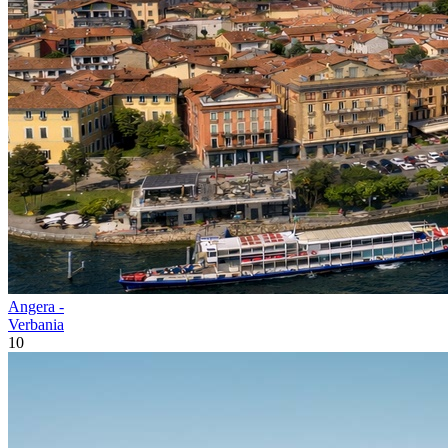
Angera -
Verbania
10