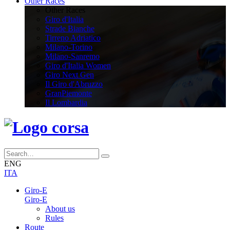
Other Races
Other Races
Giro d'Italia
Strade Bianche
Tirreno Adriatico
Milano-Torino
Milano-Sanremo
Giro d'Italia Women
Giro Next Gen
Il Giro d'Abruzzo
GranPiemonte
Il Lombardia
ENG
ITA
Giro-E
Giro-E
About us
Rules
Route