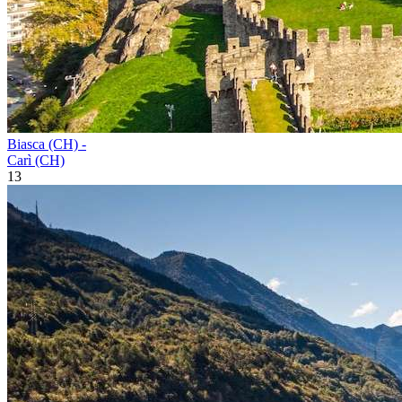
Biasca (CH) -
Carì (CH)
13