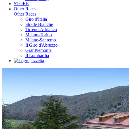
STORE
Other Races
Other Races
Giro d'Italia
Strade Bianche
Tirreno-Adriatico
Milano-Torino
Milano-Sanremo
Il Giro d'Abruzzo
GranPiemonte
Il Lombardia