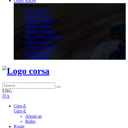
Other Races
Other Races
Giro d'Italia
Strade Bianche
Tirreno Adriatico
Milano-Torino
Milano-Sanremo
Giro d'Italia Women
Giro Next Gen
Il Giro d'Abruzzo
GranPiemonte
Il Lombardia
ENG
ITA
Giro-E
Giro-E
About us
Rules
Route