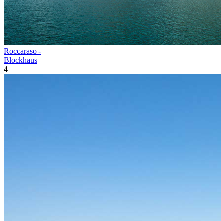
Roccaraso -
Blockhaus
4