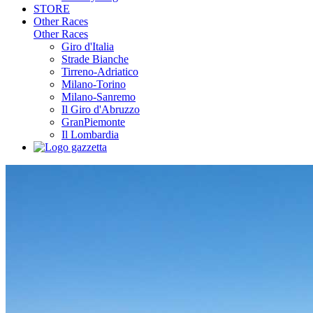
STORE
Other Races
Other Races
Giro d'Italia
Strade Bianche
Tirreno-Adriatico
Milano-Torino
Milano-Sanremo
Il Giro d'Abruzzo
GranPiemonte
Il Lombardia