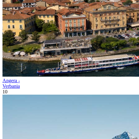
Angera -
Verbania
10