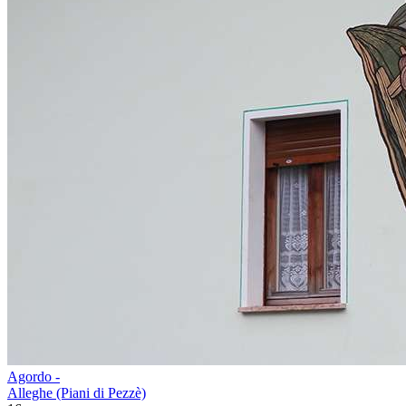
Agordo -
Alleghe (Piani di Pezzè)