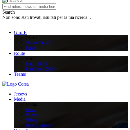
Search
Non sono stati trovati risultati per la tua ricerca...
Giro-E
Giro-E
About Giro-E
Rules
Route
Route
Route 2026
Roadbook 2026
Teams
Jerseys
Media
Media
News
Photos
Videos
Press Contacts