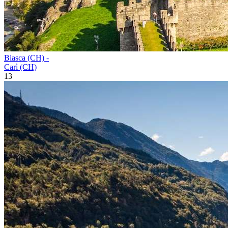
Biasca (CH) -
Carì (CH)
13