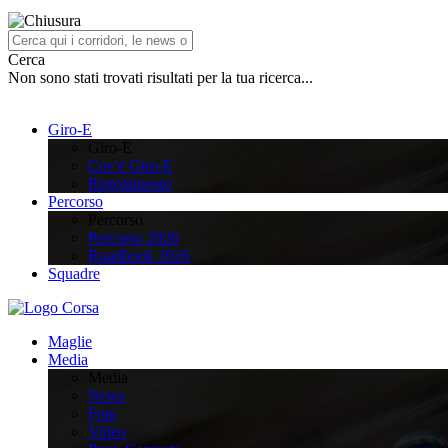
Cerca
Non sono stati trovati risultati per la tua ricerca...
Giro-E
Giro-E
Cos’è Giro-E
Regolamento
Percorso
Percorso
Percorso 2026
Roadbook 2026
Squadre
Maglie
Media
Media
News
Foto
Video