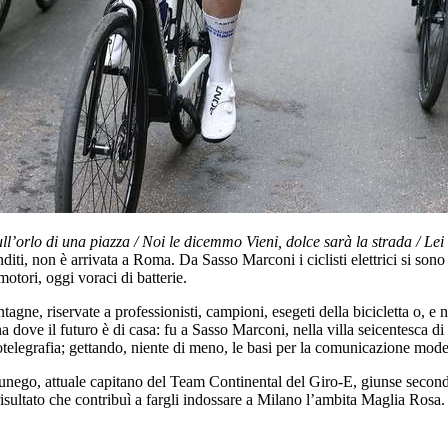
rlo di una piazza / Noi le dicemmo Vieni, dolce sarà la strada / Lei sf
ti, non è arrivata a Roma. Da Sasso Marconi i ciclisti elettrici si son
otori, oggi voraci di batterie.
e, riservate a professionisti, campioni, esegeti della bicicletta o, e non si
dove il futuro è di casa: fu a Sasso Marconi, nella villa seicentesca di
otelegrafia; gettando, niente di meno, le basi per la comunicazione mode
Cunego, attuale capitano del Team Continental del Giro-E, giunse secon
risultato che contribuì a fargli indossare a Milano l’ambita Maglia Rosa.