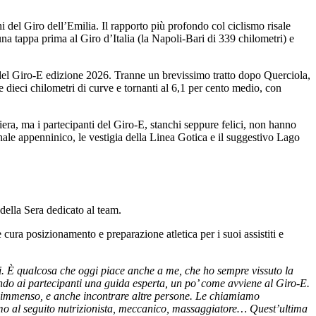
i del Giro dell’Emilia. Il rapporto più profondo col ciclismo risale
na tappa prima al Giro d’Italia (la Napoli-Bari di 339 chilometri) e
e del Giro-E edizione 2026. Tranne un brevissimo tratto dopo Querciola,
re dieci chilometri di curve e tornanti al 6,1 per cento medio, con
iera, ma i partecipanti del Giro-E, stanchi seppure felici, non hanno
inale appenninico, le vestigia della Linea Gotica e il suggestivo Lago
della Sera dedicato al team.
 cura posizionamento e preparazione atletica per i suoi assistiti e
i. È qualcosa che oggi piace anche a me, che ho sempre vissuto la
ando ai partecipanti una guida esperta, un po’ come avviene al Giro-E.
he è immenso, e anche incontrare altre persone. Le chiamiamo
tiamo al seguito nutrizionista, meccanico, massaggiatore… Quest’ultima