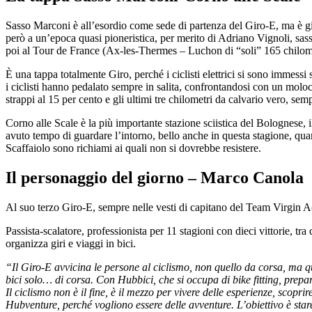
Sasso Marconi è all’esordio come sede di partenza del Giro-E, ma è già
però a un’epoca quasi pioneristica, per merito di Adriano Vignoli, sa
poi al Tour de France (Ax-les-Thermes – Luchon di “soli” 165 chilome
È una tappa totalmente Giro, perché i ciclisti elettrici si sono immessi
i ciclisti hanno pedalato sempre in salita, confrontandosi con un moloch
strappi al 15 per cento e gli ultimi tre chilometri da calvario vero, semp
Corno alle Scale è la più importante stazione sciistica del Bolognese, 
avuto tempo di guardare l’intorno, bello anche in questa stagione, quand
Scaffaiolo sono richiami ai quali non si dovrebbe resistere.
Il personaggio del giorno – Marco Canola
Al suo terzo Giro-E, sempre nelle vesti di capitano del Team Virgin Ac
Passista-scalatore, professionista per 11 stagioni con dieci vittorie, t
organizza giri e viaggi in bici.
“Il Giro-E avvicina le persone al ciclismo, non quello da corsa, ma q
bici solo… di corsa. Con Hubbici, che si occupa di bike fitting, prep
Il ciclismo non è il fine, è il mezzo per vivere delle esperienze, scop
Hubventure, perché vogliono essere delle avventure. L’obiettivo è star