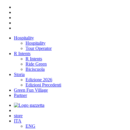
Hospitality
Hospitality
Tour Operator
R Intents
R Intents
Ride Green
Biciscuola
Storia
Edizione 2026
Edizioni Precedenti
Green Fun Village
Partner
store
ITA
ENG