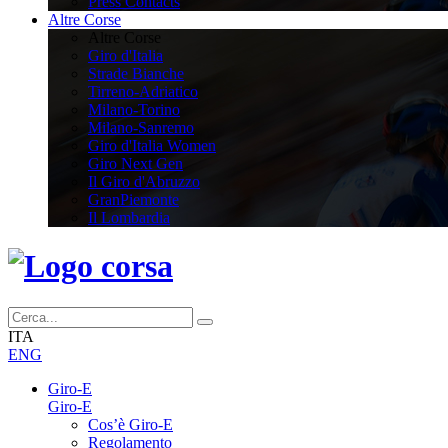
Press Contacts
Altre Corse
Altre Corse
Giro d'Italia
Strade Bianche
Tirreno-Adriatico
Milano-Torino
Milano-Sanremo
Giro d'Italia Women
Giro Next Gen
Il Giro d'Abruzzo
GranPiemonte
Il Lombardia
ITA
ENG
Giro-E
Giro-E
Cos’è Giro-E
Regolamento