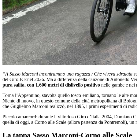
“A Sasso Marconi incontrammo una ragazza / Che viveva sdraiata sull’o
del Giro-E Enel 2026. Ma a differenza della canzone di Antonello Vendi
pura salita, con 1.600 metri di dislivello positivo
nelle gambe e nei m
Torna l’Appennino, stavolta quello tosco-emiliano, tornano le alte montagn
Niente di nuovo, in questo comune della città metropolitana di Bologna 
che Guglielmo Marconi realizzò, nel 1895, i primi esperimenti di radi
Piccolo amarcord: durante il vittorioso Giro d’Italia 2004, Damiano 
quella di oggi, a Corno alle Scale (allora partenza da Pontremoli), un 
La tappa Sasso Marconi-Corno alle Scale