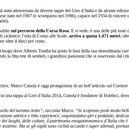
 stata attraversata da diverse tappe del Giro d’Italia e da alcune edizion
ssese nato nel 1907 (e scomparso nel 1996), capace nel 1934 di vincere u
tri).
 subito
sul percorso della Corsa Rosa
. E si vede: è una delle più tost
 ciclistico: l’erta di Corno alle Scale,
arrivo a quota 1.471 metri
, olt
re oltre il dieci per cento.
il luogo dove Alberto Tomba ha posto le basi della sua straordinaria carr
o la fitta rete di sentieri, i grandiosi panorami che si osservano dal cr
tive, Marco Canola è oggi protagonista di un bell’articolo sul Corriere 
ra cui una tappa al Giro d’Italia 2014, Canola è fondatore di Hubbici, dove
uello del turismo lento”
, racconta Marco.
“Si scoprono posti molto bell
arazione atletica e bike experience, organizziamo giri e pedalate, dedic
rire dei luoghi, delle culture, il patrimonio enogastronomico d’Italia c
e assieme. Ma se gli ospiti sono ciclisti accaniti e super allenati, por