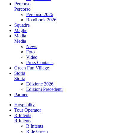
Percorso
Percorso
Percorso 2026
Roadbook 2026
Squadre
Maglie
Media
Media
News
Foto
Video
Press Contacts
Green Fun Village
Storia
Storia
Edizione 2026
Edizioni Precedenti
Partner
Hospitality
Tour Operator
R Intents
R Intents
R Intents
Ride Green