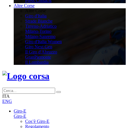
Press Contacts
Altre Corse
Altre Corse
Giro d'Italia
Strade Bianche
Tirreno-Adriatico
Milano-Torino
Milano-Sanremo
Giro d'Italia Women
Giro Next Gen
Il Giro d'Abruzzo
GranPiemonte
Il Lombardia
ITA
ENG
Giro-E
Giro-E
Cos’è Giro-E
Regolamento