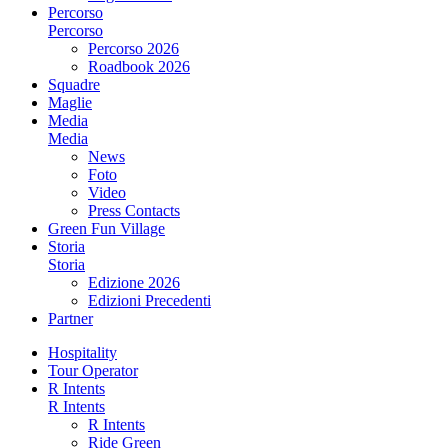
Percorso
Percorso
Percorso 2026
Roadbook 2026
Squadre
Maglie
Media
Media
News
Foto
Video
Press Contacts
Green Fun Village
Storia
Storia
Edizione 2026
Edizioni Precedenti
Partner
Hospitality
Tour Operator
R Intents
R Intents
R Intents
Ride Green