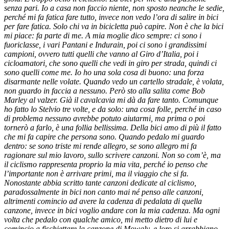
senza pari. Io a casa non faccio niente, non sposto neanche le sedie,
perché mi fa fatica fare tutto, invece non vedo l’ora di salire in bici
per fare fatica. Solo chi va in bicicletta può capire. Non è che la bici
mi piace: fa parte di me. A mia moglie dico sempre: ci sono i
fuoriclasse, i vari Pantani e Indurain, poi ci sono i grandissimi
campioni, ovvero tutti quelli che vanno al Giro d’Italia, poi i
cicloamatori, che sono quelli che vedi in giro per strada, quindi ci
sono quelli come me. Io ho una sola cosa di buono: una forza
disarmante nelle volate. Quando vedo un cartello stradale, è volata,
non guardo in faccia a nessuno. Però sto alla salita come Bob
Marley al valzer. Già il cavalcavia mi dà da fare tanto. Comunque
ho fatto lo Stelvio tre volte, e da solo: una cosa folle, perché in caso
di problema nessuno avrebbe potuto aiutarmi, ma prima o poi
tornerò a farlo, è una follia bellissima. Della bici amo di più il fatto
che mi fa capire che persona sono. Quando pedalo mi guardo
dentro: se sono triste mi rende allegro, se sono allegro mi fa
ragionare sul mio lavoro, sullo scrivere canzoni. Non so com’è, ma
il ciclismo rappresenta proprio la mia vita, perché io penso che
l’importante non è arrivare primi, ma il viaggio che si fa.
Nonostante abbia scritto tante canzoni dedicate al ciclismo,
paradossalmente in bici non canto mai né penso alle canzoni,
altrimenti comincio ad avere la cadenza di pedalata di quella
canzone, invece in bici voglio andare con la mia cadenza. Ma ogni
volta che pedalo con qualche amico, mi metto dietro di lui e
comincio a fischiettare la canzone di Mowgly, e loro si arrabbiano