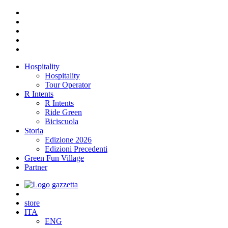
Hospitality
Hospitality
Tour Operator
R Intents
R Intents
Ride Green
Biciscuola
Storia
Edizione 2026
Edizioni Precedenti
Green Fun Village
Partner
store
ITA
ENG