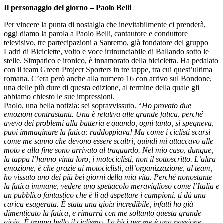
Il personaggio del giorno – Paolo Belli
Per vincere la punta di nostalgia che inevitabilmente ci prenderà,
oggi diamo la parola a Paolo Belli, cantautore e conduttore
televisivo, tre partecipazioni a Sanremo, già fondatore del gruppo
Ladri di Biciclette, volto e voce irrinunciabile di Ballando sotto le
stelle. Simpatico e ironico, è innamorato della bicicletta. Ha pedalato
con il team Green Project Sporters in tre tappe, tra cui quest’ultima
romana. C’era però anche alla numero 16 con arrivo sul Bondone,
una delle più dure di questa edizione, al termine della quale gli
abbiamo chiesto le sue impressioni.
Paolo, una bella notizia: sei sopravvissuto. “
Ho provato due
emozioni contrastanti. Una è relativa alle grande fatica, perché
avevo dei problemi alla batteria e quando, ogni tanto, si spegneva,
puoi immaginare la fatica: raddoppiava! Ma come i ciclisti scarsi
come me sanno che devono essere scaltri, quindi mi attaccavo alle
moto e alla fine sono arrivato al traguardo. Nel mio caso, dunque,
la tappa l’hanno vinta loro, i motociclisti, non il sottoscritto. L’altra
emozione, è che grazie ai motociclisti, all’organizzazione, al team,
ho vissuto uno dei più bei giorni della mia vita. Perché nonostante
la fatica immane, vedere uno spettacolo meraviglioso come l’Italia e
un pubblico fantastico che è lì ad aspettare i campioni, ti dà una
carica esagerata. È stata una gioia incredibile, infatti ho già
dimenticato la fatica, e rimarrà con me soltanto questa grande
gioia. È troppo bello il ciclismo. La bici per me è una passione