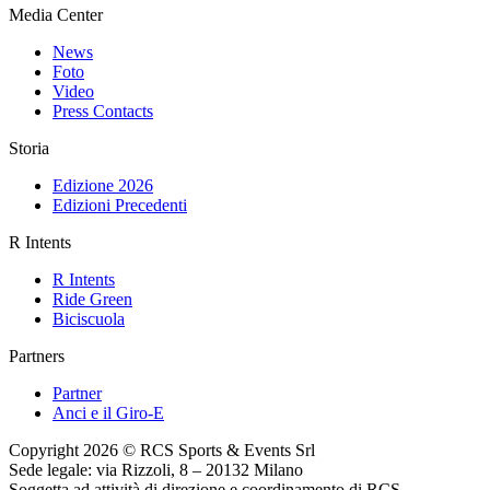
Media Center
News
Foto
Video
Press Contacts
Storia
Edizione 2026
Edizioni Precedenti
R Intents
R Intents
Ride Green
Biciscuola
Partners
Partner
Anci e il Giro-E
Copyright 2026 © RCS Sports & Events Srl
Sede legale: via Rizzoli, 8 – 20132 Milano
Soggetta ad attività di direzione e coordinamento di RCS