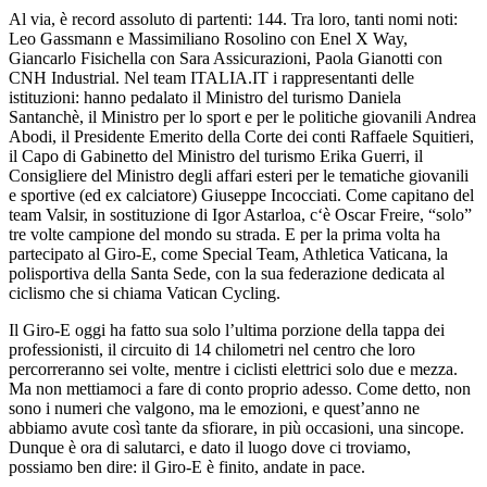
Al via, è record assoluto di partenti: 144. Tra loro, tanti nomi noti:
Leo Gassmann e Massimiliano Rosolino con Enel X Way,
Giancarlo Fisichella con Sara Assicurazioni, Paola Gianotti con
CNH Industrial. Nel team ITALIA.IT i rappresentanti delle
istituzioni: hanno pedalato il Ministro del turismo Daniela
Santanchè, il Ministro per lo sport e per le politiche giovanili Andrea
Abodi, il Presidente Emerito della Corte dei conti Raffaele Squitieri,
il Capo di Gabinetto del Ministro del turismo Erika Guerri, il
Consigliere del Ministro degli affari esteri per le tematiche giovanili
e sportive (ed ex calciatore) Giuseppe Incocciati. Come capitano del
team Valsir, in sostituzione di Igor Astarloa, c‘è Oscar Freire, “solo”
tre volte campione del mondo su strada. E per la prima volta ha
partecipato al Giro-E, come Special Team, Athletica Vaticana, la
polisportiva della Santa Sede, con la sua federazione dedicata al
ciclismo che si chiama Vatican Cycling.
Il Giro-E oggi ha fatto sua solo l’ultima porzione della tappa dei
professionisti, il circuito di 14 chilometri nel centro che loro
percorreranno sei volte, mentre i ciclisti elettrici solo due e mezza.
Ma non mettiamoci a fare di conto proprio adesso. Come detto, non
sono i numeri che valgono, ma le emozioni, e quest’anno ne
abbiamo avute così tante da sfiorare, in più occasioni, una sincope.
Dunque è ora di salutarci, e dato il luogo dove ci troviamo,
possiamo ben dire: il Giro-E è finito, andate in pace.