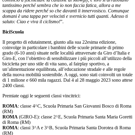
tantissimo perché sembra che io non faccia fatica, allora a me
scappa da ridere perché so che davanti li innervosisco. Comunque
domani è una tappa per velocisti e svernicio tutti quanti. Adesso ti
saluto: Ciao e viva il ciclismo!
”.
BiciScuola
Il progetto di edutainment, giunto alla sua 22esima edizione,
coinvolge in particolare i bambini delle scuole primarie di primo
grado (6-10 anni) situate nelle località attraversate da Giro d’Italia e
Giro-E, con l’obiettivo di sensibilizzare i più piccoli all’utilizzo della
bicicletta per uno stile di vita sano, al fairplay sportivo, a
un’alimentazione equilibrata, all’educazione stradale e alle regole
della nuova mobilità sostenibile. A oggi, sono stati coinvolti un totale
di 1 milione e 660 mila ragazzi. Dal 4 al 28 maggio 2023 sono attese
2400 classi.
Premiate oggi le seguenti classi vincitrici:
ROMA
: classe 4^C, Scuola Primaria San Giovanni Bosco di Roma
(RM)
ROMA
(GIRO-E): classe 2^E, Scuola Primaria Santa Maria Goretti
di Roma (RM)
ROMA
: classi 3^A e 3^B, Scuola Primaria Santa Dorotea di Roma
(RM)