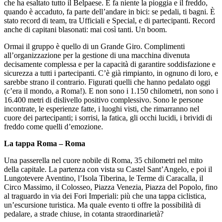
che ha esaltato tutto il Belpaese. E fa niente la pioggia e il freddo,
quando è accaduto, fa parte dell’andare in bici: se pedali, ti bagni. È
stato record di team, tra Ufficiali e Special, e di partecipanti. Record
anche di capitani blasonati: mai così tanti. Un boom.
Ormai il gruppo è quello di un Grande Giro. Complimenti
all’organizzazione per la gestione di una macchina divenuta
decisamente complessa e per la capacità di garantire soddisfazione e
sicurezza a tutti i partecipanti. C’è già rimpianto, in ognuno di loro, e
sarebbe strano il contrario. Figurati quelli che hanno pedalato oggi
(c’era il mondo, a Roma!). E non sono i 1.150 chilometri, non sono i
16.400 metri di dislivello positivo complessivo. Sono le persone
incontrate, le esperienze fatte, i luoghi visti, che rimarranno nel
cuore dei partecipanti; i sorrisi, la fatica, gli occhi lucidi, i brividi di
freddo come quelli d’emozione.
La tappa Roma – Roma
Una passerella nel cuore nobile di Roma, 35 chilometri nel mito
della capitale. La partenza con vista su Castel Sant’Angelo, e poi il
Lungotevere Aventino, l’Isola Tiberina, le Terme di Caracalla, il
Circo Massimo, il Colosseo, Piazza Venezia, Piazza del Popolo, fino
al traguardo in via dei Fori Imperiali: più che una tappa ciclistica,
un’escursione turistica. Ma quale evento ti offre la possibilità di
pedalare, a strade chiuse, in cotanta straordinarietà?