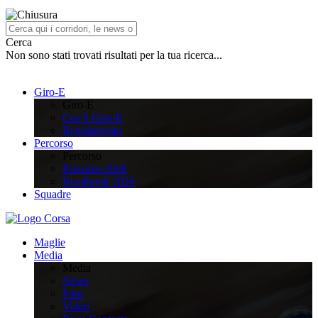
Cerca
Non sono stati trovati risultati per la tua ricerca...
Giro-E
Giro-E
Cos’è Giro-E
Regolamento
Percorso
Percorso
Percorso 2026
Roadbook 2026
Squadre
Maglie
Media
Media
News
Foto
Video