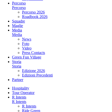
Percorso
Percorso
Percorso 2026
Roadbook 2026
Squadre
Maglie
Media
Media
News
Foto
Video
Press Contacts
Green Fun Village
Storia
Storia
Edizione 2026
Edizioni Precedenti
Partner
Hospitality
Tour Operator
R Intents
R Intents
R Intents
Ride Green