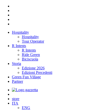
Hospitality
Hospitality
Tour Operator
R Intents
R Intents
Ride Green
Biciscuola
Storia
Edizione 2026
Edizioni Precedenti
Green Fun Village
Partner
store
ITA
ENG