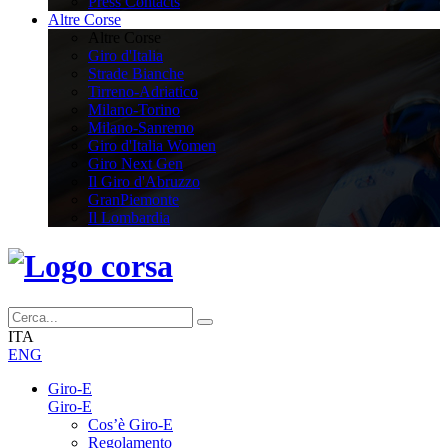
Press Contacts
Altre Corse
Altre Corse
Giro d'Italia
Strade Bianche
Tirreno-Adriatico
Milano-Torino
Milano-Sanremo
Giro d'Italia Women
Giro Next Gen
Il Giro d'Abruzzo
GranPiemonte
Il Lombardia
ITA
ENG
Giro-E
Giro-E
Cos’è Giro-E
Regolamento