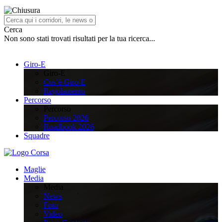
Cerca
Non sono stati trovati risultati per la tua ricerca...
Giro-E
Giro-E
Cos’è Giro-E
Regolamento
Percorso
Percorso
Percorso 2026
Roadbook 2026
Squadre
Maglie
Media
Media
News
Foto
Video