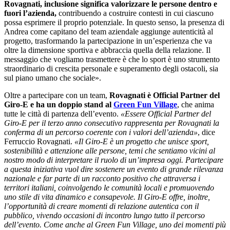
Rovagnati, inclusione significa valorizzare le persone dentro e
fuori l’azienda,
contribuendo a costruire contesti in cui ciascuno
possa esprimere il proprio potenziale. In questo senso, la presenza di
Andrea come capitano del team aziendale aggiunge autenticità al
progetto, trasformando la partecipazione in un’esperienza che va
oltre la dimensione sportiva e abbraccia quella della relazione. Il
messaggio che vogliamo trasmettere è che lo sport è uno strumento
straordinario di crescita personale e superamento degli ostacoli, sia
sul piano umano che sociale».
Oltre a partecipare con un team,
Rovagnati è Official
P
artner del
Giro-E e ha un doppio stand al
Green Fun Village
, che anima
tutte le città di partenza dell’evento.
«Essere Official Partner del
Giro-E per il terzo anno consecutivo rappresenta per Rovagnati la
conferma di un percorso coerente con i valori dell’azienda»
, dice
Ferruccio Rovagnati.
«Il Giro-E è un progetto che unisce sport,
sostenibilità e attenzione alle persone, temi che sentiamo vicini al
nostro modo di interpretare il ruolo di un’impresa oggi. Partecipare
a questa iniziativa vuol dire sostenere un evento di grande rilevanza
nazionale e far parte di un racconto positivo che attraversa i
territori italiani, coinvolgendo le comunità locali e promuovendo
uno stile di vita dinamico e consapevole. Il Giro-E offre, inoltre,
l’opportunità di creare momenti di relazione autentica con il
pubblico, vivendo occasioni di incontro lungo tutto il percorso
dell’evento. Come anche al Green Fun Village, uno dei momenti più