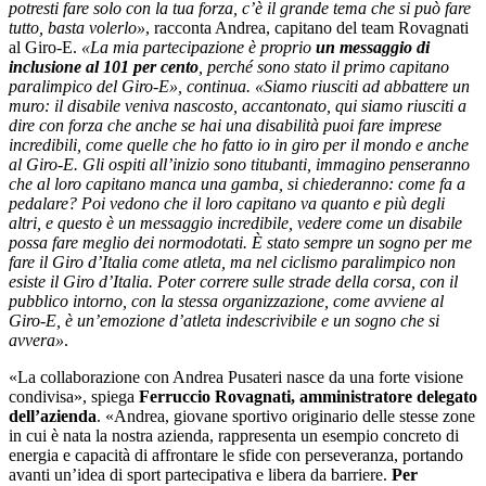
potresti fare solo con la tua forza, c’è il grande tema che si può fare
tutto, basta volerlo»
, racconta Andrea, capitano del team Rovagnati
al Giro-E.
«La mia partecipazione è proprio
un messaggio di
inclusione al 101 per cento
, perché sono stato il primo capitano
paralimpico del Giro-E», continua. «Siamo riusciti ad abbattere un
muro: il disabile veniva nascosto, accantonato, qui siamo riusciti a
dire con forza che anche se hai una disabilità puoi fare imprese
incredibili, come quelle che ho fatto io in giro per il mondo e anche
al Giro-E. Gli ospiti all’inizio sono titubanti, immagino penseranno
che al loro capitano manca una gamba, si chiederanno: come fa a
pedalare? Poi vedono che il loro capitano va quanto e più degli
altri, e questo è un messaggio incredibile, vedere come un disabile
possa fare meglio dei normodotati. È stato sempre un sogno per me
fare il Giro d’Italia come atleta, ma nel ciclismo paralimpico non
esiste il Giro d’Italia. Poter correre sulle strade della corsa, con il
pubblico intorno, con la stessa organizzazione, come avviene al
Giro-E, è un’emozione d’atleta indescrivibile e un sogno che si
avvera»
.
«La collaborazione con Andrea Pusateri nasce da una forte visione
condivisa», spiega
Ferruccio Rovagnati, amministratore delegato
d
ell’azienda
. «Andrea, giovane sportivo originario delle stesse zone
in cui è nata la nostra azienda, rappresenta un esempio concreto di
energia e capacità di affrontare le sfide con perseveranza, portando
avanti un’idea di sport partecipativa e libera da barriere.
Per