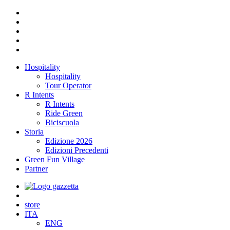
Hospitality
Hospitality
Tour Operator
R Intents
R Intents
Ride Green
Biciscuola
Storia
Edizione 2026
Edizioni Precedenti
Green Fun Village
Partner
store
ITA
ENG