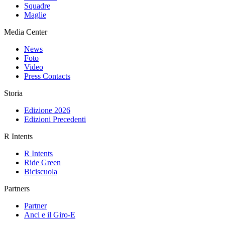
Squadre
Maglie
Media Center
News
Foto
Video
Press Contacts
Storia
Edizione 2026
Edizioni Precedenti
R Intents
R Intents
Ride Green
Biciscuola
Partners
Partner
Anci e il Giro-E