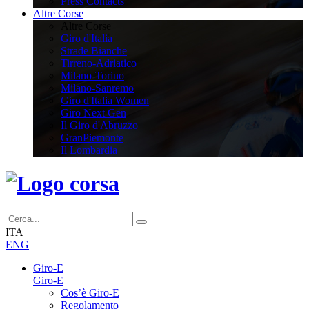
Press Contacts
Altre Corse
Altre Corse
Giro d'Italia
Strade Bianche
Tirreno-Adriatico
Milano-Torino
Milano-Sanremo
Giro d'Italia Women
Giro Next Gen
Il Giro d'Abruzzo
GranPiemonte
Il Lombardia
ITA
ENG
Giro-E
Giro-E
Cos’è Giro-E
Regolamento