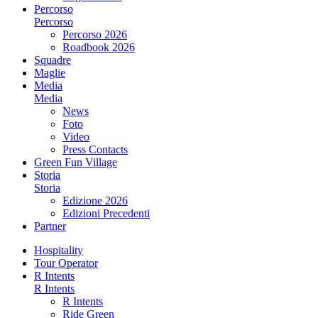
Percorso
Percorso
Percorso 2026
Roadbook 2026
Squadre
Maglie
Media
Media
News
Foto
Video
Press Contacts
Green Fun Village
Storia
Storia
Edizione 2026
Edizioni Precedenti
Partner
Hospitality
Tour Operator
R Intents
R Intents
R Intents
Ride Green