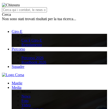
Cerca
Non sono stati trovati risultati per la tua ricerca...
Giro-E
Giro-E
Cos’è Giro-E
Regolamento
Percorso
Percorso
Percorso 2026
Roadbook 2026
Squadre
Maglie
Media
Media
News
Foto
Video