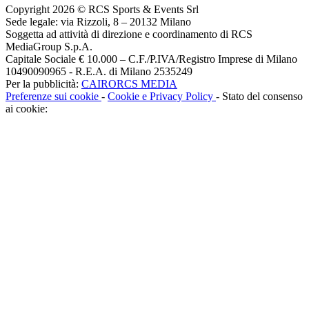
Copyright 2026 © RCS Sports & Events Srl
Sede legale: via Rizzoli, 8 – 20132 Milano
Soggetta ad attività di direzione e coordinamento di RCS
MediaGroup S.p.A.
Capitale Sociale € 10.000 – C.F./P.IVA/Registro Imprese di Milano
10490090965 - R.E.A. di Milano 2535249
Per la pubblicità:
CAIRORCS MEDIA
Preferenze sui cookie
-
Cookie e Privacy Policy
- Stato del consenso
ai cookie: