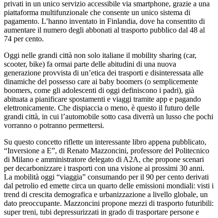
privati in un unico servizio accessibile via smartphone, grazie a una
piattaforma multifunzionale che consente un unico sistema di
pagamento. L’hanno inventato in Finlandia, dove ha consentito di
aumentare il numero degli abbonati al trasporto pubblico dal 48 al
74 per cento.
Oggi nelle grandi città non solo italiane il mobility sharing (car,
scooter, bike) fa ormai parte delle abitudini di una nuova
generazione provvista di un’etica dei trasporti e disinteressata alle
dinamiche del possesso care ai baby boomers (o semplicemente
boomers, come gli adolescenti di oggi definiscono i padri), già
abituata a pianificare spostamenti e viaggi tramite app e pagando
elettronicamente. Che dispiaccia o meno, è questo il futuro delle
grandi città, in cui l’automobile sotto casa diverrà un lusso che pochi
vorranno o potranno permettersi.
Su questo concetto riflette un interessante libro appena pubblicato,
“Inversione a E”, di Renato Mazzoncini, professore del Politecnico
di Milano e amministratore delegato di A2A, che propone scenari
per decarbonizzare i trasporti con una visione ai prossimi 30 anni.
La mobilità oggi “viaggia” consumando per il 90 per cento derivati
dal petrolio ed emette circa un quarto delle emissioni mondiali: visti i
trend di crescita demografica e urbanizzazione a livello globale, un
dato preoccupante. Mazzoncini propone mezzi di trasporto futuribili:
super treni, tubi depressurizzati in grado di trasportare persone e