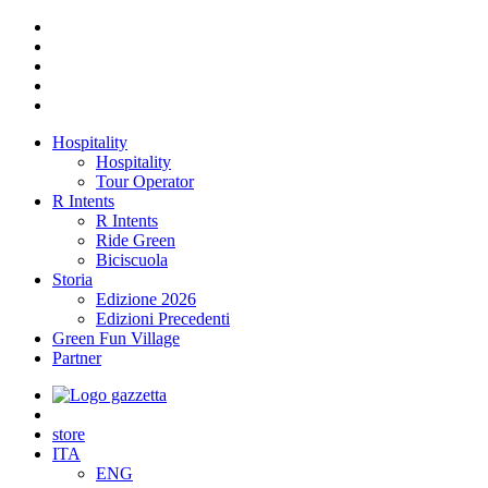
Hospitality
Hospitality
Tour Operator
R Intents
R Intents
Ride Green
Biciscuola
Storia
Edizione 2026
Edizioni Precedenti
Green Fun Village
Partner
store
ITA
ENG