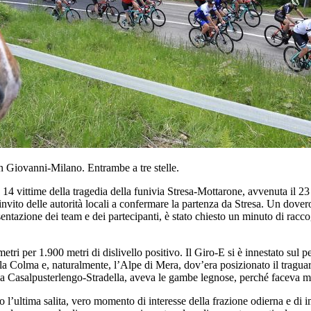
 Giovanni-Milano. Entrambe a tre stelle.
 14 vittime della tragedia della funivia Stresa-Mottarone, avvenuta il 2
invito delle autorità locali a confermare la partenza da Stresa. Un dovero
sentazione dei team e dei partecipanti, è stato chiesto un minuto di raccogl
tri per 1.900 metri di dislivello positivo. Il Giro-E si è innestato sul pe
lla Colma e, naturalmente, l’Alpe di Mera, dov’era posizionato il tragua
lla Casalpusterlengo-Stradella, aveva le gambe legnose, perché faceva mo
l’ultima salita, vero momento di interesse della frazione odierna e di imp