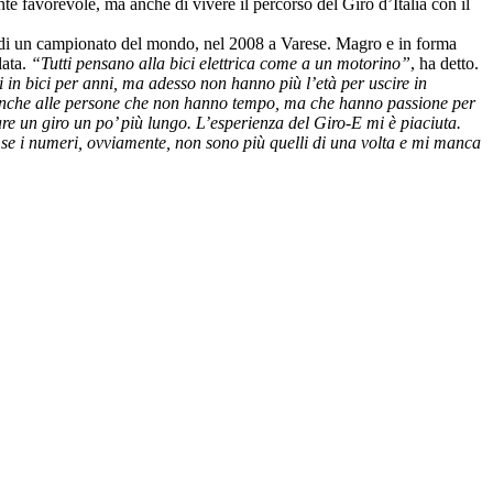
te favorevole, ma anche di vivere il percorso del Giro d’Italia con il
to, di un campionato del mondo, nel 2008 a Varese. Magro e in forma
lata.
“Tutti pensano alla bici elettrica come a un motorino”
, ha detto.
 in bici per anni, ma adesso non hanno più l’età per uscire in
rve anche alle persone che non hanno tempo, ma che hanno passione per
fare un giro un po’ più lungo. L’esperienza del Giro-E mi è piaciuta.
se i numeri, ovviamente, non sono più quelli di una volta e mi manca