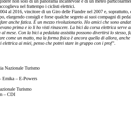
i godere non solo di un panorama incantevole e di un meteo particolarmen
ccoglieva nel frattempo i ciclisti elettrici.
l 2004 al 2016, vincitore di un Giro delle Fiandre nel 2007 e, soprattut
ppo, elargendo consigli e forse qualche segreto ai suoi compagni di peda
 fare anche fatica. È un mezzo rivoluzionario. Ho amici che sono andati
cevano prima e io li ho visti rinascere. La bici da corsa elettrica se
 al mese. Con la bici a pedalata assistita possono divertirsi lo stesso, 
re come un matto, ma la forma fisica è ancora quella di allora, anche 
 elettrica ai miei, penso che potrei stare in gruppo con i prof”.
ia Nazionale Turismo
 – Emika – E-Powers
azionale Turismo
am – CDI