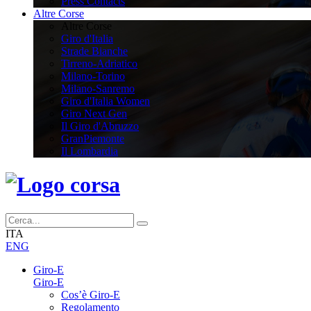
Press Contacts
Altre Corse
Altre Corse
Giro d'Italia
Strade Bianche
Tirreno-Adriatico
Milano-Torino
Milano-Sanremo
Giro d'Italia Women
Giro Next Gen
Il Giro d'Abruzzo
GranPiemonte
Il Lombardia
ITA
ENG
Giro-E
Giro-E
Cos’è Giro-E
Regolamento