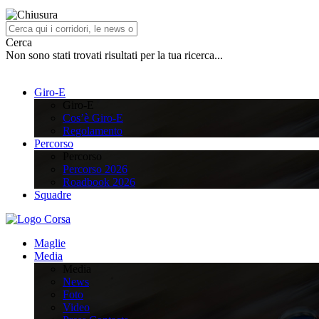
Cerca
Non sono stati trovati risultati per la tua ricerca...
Giro-E
Giro-E
Cos’è Giro-E
Regolamento
Percorso
Percorso
Percorso 2026
Roadbook 2026
Squadre
Maglie
Media
Media
News
Foto
Video