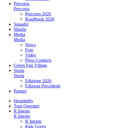
Percorso
Percorso
Percorso 2026
Roadbook 2026
Squadre
Maglie
Media
Media
News
Foto
Video
Press Contacts
Green Fun Village
Storia
Storia
Edizione 2026
Edizioni Precedenti
Partner
Hospitality
Tour Operator
R Intents
R Intents
R Intents
Ride Green