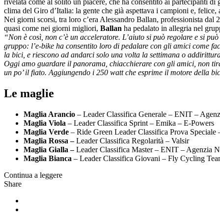
rivelata come al solito un piacere, che ha consentito ai partecipanti d
clima del Giro d’Italia: la gente che già aspettava i campioni e, felice, a
Nei giorni scorsi, tra loro c’era Alessandro Ballan, professionista da
quasi come nei giorni migliori,
Ballan
ha pedalato in allegria nel gru
“Non è così, non c’è un acceleratore. L’aiuto si può regolare e si può
gruppo: l’e-bike ha consentito loro di pedalare con gli amici come fa
la bici, e riescono ad andarci solo una volta la settimana o addirittura
Oggi amo guardare il panorama, chiacchierare con gli amici, non tira
un po’ il fiato. Aggiungendo i 250 watt che esprime il motore della bici
Le maglie
Maglia Arancio
– Leader Classifica Generale – ENIT – Agenz
Maglia Viola
– Leader Classifica Sprint – Emika – E-Powers
Maglia Verde
– Ride Green Leader Classifica Prova Speciale
Maglia Rossa –
Leader Classifica Regolarità – Valsir
Maglia Gialla –
Leader Classifica Master – ENIT – Agenzia N
Maglia Bianca
– Leader Classifica Giovani – Fly Cycling Te
Continua a leggere
Share