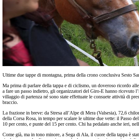
Ultime due tappe di montagna, prima della crono conclusiva Sesto San
Ma prima di parlare della tappa e di ciclismo, un doveroso ricordo alle
a fare un passo indietro, gli organizzatori del Giro-E hanno ricevuto l’
villaggio di partenza né sono state effettuate le consuete attività di pre
braccio.
La frazione in breve: da Stresa all’Alpe di Mera (Valsesia), 72,6 chilome
della Corsa Rosa, in tempo per scalare le ultime due vette: il Passo de
10 per cento, e punte del 15 per cento. Chi ha pedalato anche ieri, ne
Come già, ma in tono minore, a Sega di Ala, il cuore della tappa è stato 