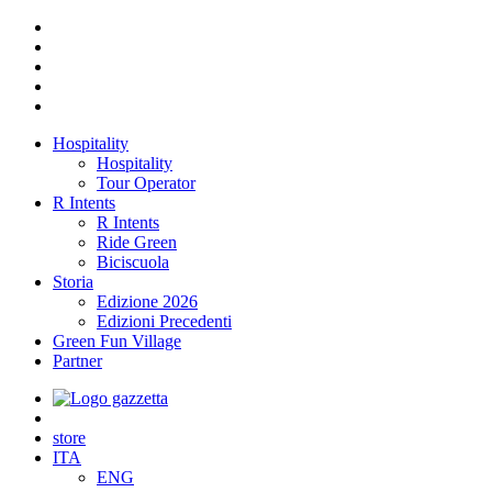
Hospitality
Hospitality
Tour Operator
R Intents
R Intents
Ride Green
Biciscuola
Storia
Edizione 2026
Edizioni Precedenti
Green Fun Village
Partner
store
ITA
ENG