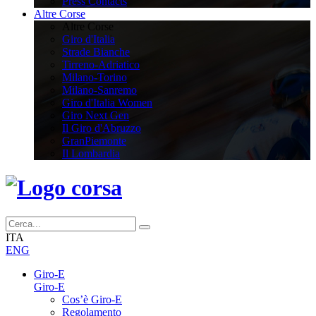
Press Contacts
Altre Corse
Altre Corse
Giro d'Italia
Strade Bianche
Tirreno-Adriatico
Milano-Torino
Milano-Sanremo
Giro d'Italia Women
Giro Next Gen
Il Giro d'Abruzzo
GranPiemonte
Il Lombardia
ITA
ENG
Giro-E
Giro-E
Cos’è Giro-E
Regolamento