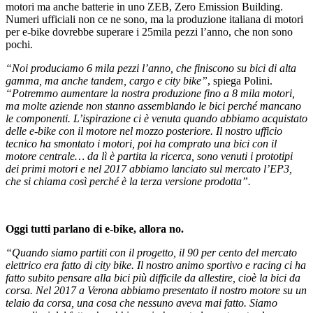
motori ma anche batterie in uno ZEB, Zero Emission Building.
Numeri ufficiali non ce ne sono, ma la produzione italiana di motori
per e-bike dovrebbe superare i 25mila pezzi l’anno, che non sono
pochi.
“Noi produciamo 6 mila pezzi l’anno, che finiscono su bici di alta
gamma, ma anche tandem, cargo e city bike”
, spiega Polini.
“Potremmo aumentare la nostra produzione fino a 8 mila motori,
ma molte aziende non stanno assemblando le bici perché mancano
le componenti. L’ispirazione ci è venuta quando abbiamo acquistato
delle e-bike con il motore nel mozzo posteriore. Il nostro ufficio
tecnico ha smontato i motori, poi ha comprato una bici con il
motore centrale… da lì è partita la ricerca, sono venuti i prototipi
dei primi motori e nel 2017 abbiamo lanciato sul mercato l’EP3,
che si chiama così perché è la terza versione prodotta”.
Oggi tutti parlano di e-bike, allora no.
“Quando siamo partiti con il progetto, il 90 per cento del mercato
elettrico era fatto di city bike. Il nostro animo sportivo e racing ci ha
fatto subito pensare alla bici più difficile da allestire, cioè la bici da
corsa. Nel 2017 a Verona abbiamo presentato il nostro motore su un
telaio da corsa, una cosa che nessuno aveva mai fatto. Siamo