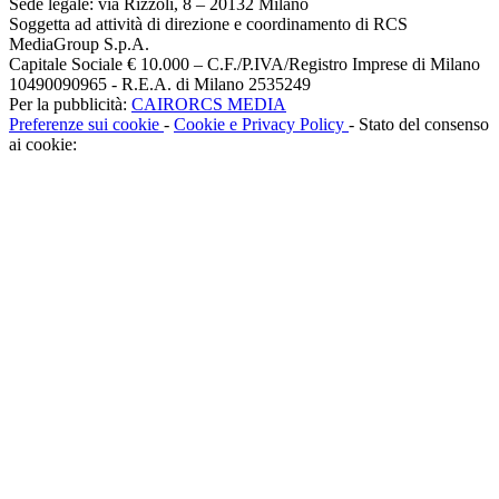
Sede legale: via Rizzoli, 8 – 20132 Milano
Soggetta ad attività di direzione e coordinamento di RCS
MediaGroup S.p.A.
Capitale Sociale € 10.000 – C.F./P.IVA/Registro Imprese di Milano
10490090965 - R.E.A. di Milano 2535249
Per la pubblicità:
CAIRORCS MEDIA
Preferenze sui cookie
-
Cookie e Privacy Policy
- Stato del consenso
ai cookie: