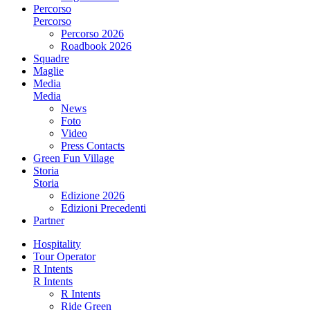
Percorso
Percorso
Percorso 2026
Roadbook 2026
Squadre
Maglie
Media
Media
News
Foto
Video
Press Contacts
Green Fun Village
Storia
Storia
Edizione 2026
Edizioni Precedenti
Partner
Hospitality
Tour Operator
R Intents
R Intents
R Intents
Ride Green