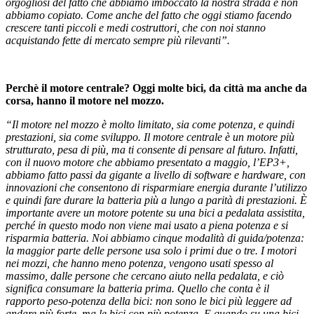
orgogliosi del fatto che abbiamo imboccato la nostra strada e non
abbiamo copiato. Come anche del fatto che oggi stiamo facendo
crescere tanti piccoli e medi costruttori, che con noi stanno
acquistando fette di mercato sempre più rilevanti”.
Perchè il motore centrale? Oggi molte bici, da città ma anche da
corsa, hanno il motore nel mozzo.
“Il motore nel mozzo è molto limitato, sia come potenza, e quindi
prestazioni, sia come sviluppo. Il motore centrale è un motore più
strutturato, pesa di più, ma ti consente di pensare al futuro. Infatti,
con il nuovo motore che abbiamo presentato a maggio, l’EP3+,
abbiamo fatto passi da gigante a livello di software e hardware, con
innovazioni che consentono di risparmiare energia durante l’utilizzo
e quindi fare durare la batteria più a lungo a parità di prestazioni. È
importante avere un motore potente su una bici a pedalata assistita,
perché in questo modo non viene mai usato a piena potenza e si
risparmia batteria. Noi abbiamo cinque modalità di guida/potenza:
la maggior parte delle persone usa solo i primi due o tre. I motori
nei mozzi, che hanno meno potenza, vengono usati spesso al
massimo, dalle persone che cercano aiuto nella pedalata, e ciò
significa consumare la batteria prima. Quello che conta è il
rapporto peso-potenza della bici: non sono le bici più leggere ad
andare più forte, ma le bici con più potenza. E quando su una bici