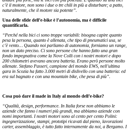
c’è il motore, non sono i due o tre chili in più a disturbare; a patto,
naturalmente, che il motore sia potente”.
Una delle sfide dell’e-bike è l’autonomia, ma è difficile
quantificarla.
“Perché nella bici ci sono troppe variabili: bisogna capire quanto
pesa la persona, quanto è allenata, che tipo di pneumatici usa, se
c’è vento… Quando noi parliamo di autonomia, forniamo un range,
non un dato preciso. Ci sono persone che hanno fatto una gran
fondo impegnativa come la Nove Colli con i nostri motori e dopo
200 chilometri avevano ancora batteria. Erano però persone molto
allenate. Stefano Passeri, campione del mondo EWS, nell’ultima
gara in Scozia ha fatto 3.000 metri di dislivello con una batteria: ed
era sul bagnato e con una mountain bike, che pesa di più”.
Cosa può dare il made in Italy al mondo dell’e-bike?
“Qualità, design, performance. In Italia forse non abbiamo le
aziende che fanno i numeri più grandi, ma abbiamo aziende con
nomi importanti. I nostri motori sono al cento per cento Polini:
ingegnerizzazione, stampi, prototipi ricavati dal pieno, lavorazioni
carter, assemblaggio, è tutto fatto internamente da noi, a Bergamo. I