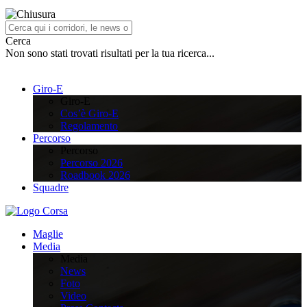
Cerca
Non sono stati trovati risultati per la tua ricerca...
Giro-E
Giro-E
Cos’è Giro-E
Regolamento
Percorso
Percorso
Percorso 2026
Roadbook 2026
Squadre
Maglie
Media
Media
News
Foto
Video