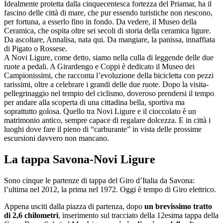
Idealmente protetta dalla cinquecentesca fortezza del Priamar, ha il
fascino delle città di mare, che pur essendo turistiche non riescono,
per fortuna, a esserlo fino in fondo. Da vedere, il Museo della
Ceramica, che ospita oltre sei secoli di storia della ceramica ligure.
Da ascoltare, Annalisa, nata qui. Da mangiare, la panissa, innaffiata
di Pigato o Rossese.
A Novi Ligure, come detto, siamo nella culla di leggende delle due
ruote a pedali. A Girardengo e Coppi è dedicato il Museo dei
Campionissimi, che racconta l’evoluzione della bicicletta con pezzi
rarissimi, oltre a celebrare i grandi delle due ruote. Dopo la visita-
pellegrinaggio nel tempio del ciclismo, doveroso prendersi il tempo
per andare alla scoperta di una cittadina bella, sportiva ma
soprattutto golosa. Quello tra Novi Ligure e il cioccolato è un
matrimonio antico, sempre capace di regalare dolcezza. E in città i
luoghi dove fare il pieno di “carburante” in vista delle prossime
escursioni davvero non mancano.
La tappa Savona-Novi Ligure
Sono cinque le partenze di tappa del Giro d’Italia da Savona:
l’ultima nel 2012, la prima nel 1972. Oggi è tempo di Giro elettrico.
Appena usciti dalla piazza di partenza, dopo
un brevissimo tratto
di 2,6 chilometri
, inserimento sul tracciato della 12esima tappa della