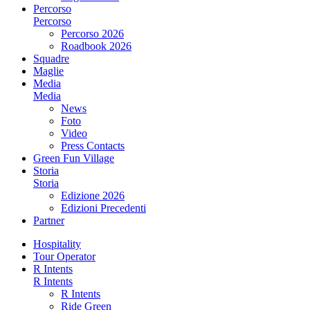
Percorso
Percorso
Percorso 2026
Roadbook 2026
Squadre
Maglie
Media
Media
News
Foto
Video
Press Contacts
Green Fun Village
Storia
Storia
Edizione 2026
Edizioni Precedenti
Partner
Hospitality
Tour Operator
R Intents
R Intents
R Intents
Ride Green