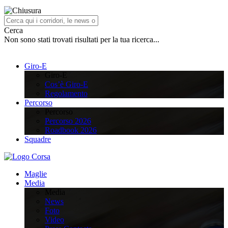
Cerca
Non sono stati trovati risultati per la tua ricerca...
Giro-E
Giro-E
Cos’è Giro-E
Regolamento
Percorso
Percorso
Percorso 2026
Roadbook 2026
Squadre
Maglie
Media
Media
News
Foto
Video