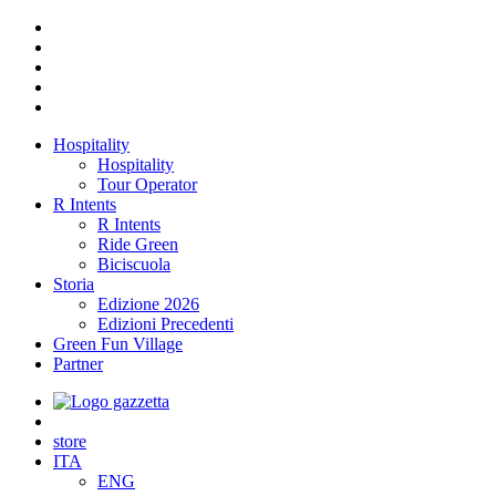
Hospitality
Hospitality
Tour Operator
R Intents
R Intents
Ride Green
Biciscuola
Storia
Edizione 2026
Edizioni Precedenti
Green Fun Village
Partner
store
ITA
ENG