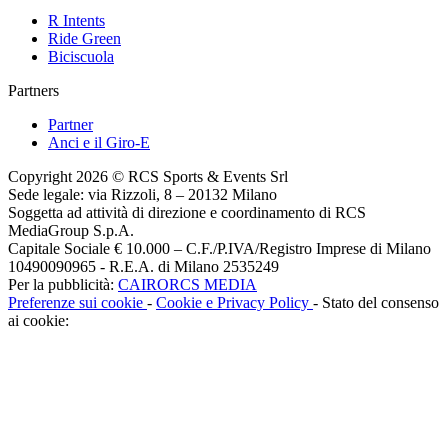
R Intents
Ride Green
Biciscuola
Partners
Partner
Anci e il Giro-E
Copyright 2026 © RCS Sports & Events Srl
Sede legale: via Rizzoli, 8 – 20132 Milano
Soggetta ad attività di direzione e coordinamento di RCS
MediaGroup S.p.A.
Capitale Sociale € 10.000 – C.F./P.IVA/Registro Imprese di Milano
10490090965 - R.E.A. di Milano 2535249
Per la pubblicità:
CAIRORCS MEDIA
Preferenze sui cookie
-
Cookie e Privacy Policy
- Stato del consenso
ai cookie: