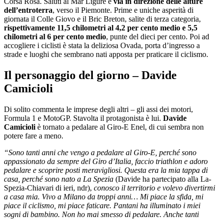
Corsa Rosa. Saluti al Mar Ligure e
via in direzione delle alture
dell’entroterra
, verso il Piemonte. Prime e uniche asperità di
giornata il Colle Giovo e il Bric Breton, salite di terza categoria,
rispettivamente 11,5 chilometri al 4,2 per cento medio e 5,5
chilometri al 6 per cento medio
, punte del dieci per cento. Poi ad
accogliere i ciclisti è stata la deliziosa Ovada, porta d’ingresso a
strade e luoghi che sembrano nati apposta per praticare il ciclismo.
Il personaggio del giorno – Davide
Camicioli
Di solito commenta le imprese degli altri – gli assi dei motori,
Formula 1 e MotoGP. Stavolta il protagonista è lui.
Davide
Camicioli
è tornato a pedalare al Giro-E Enel, di cui sembra non
potere fare a meno.
“Sono tanti anni che vengo a pedalare al Giro-E, perché sono
appassionato da sempre del Giro d’Italia, faccio triathlon e adoro
pedalare e scoprire posti meravigliosi. Questa era la mia tappa di
casa, perché sono nato a La Spezia
(Davide ha partecipato alla La-
Spezia-Chiavari di ieri, ndr),
conosco il territorio e volevo divertirmi
a casa mia. Vivo a Milano da troppi anni… Mi piace la sfida, mi
piace il ciclismo, mi piace faticare. Pantani ha illuminato i miei
sogni di bambino. Non ho mai smesso di pedalare. Anche tanti