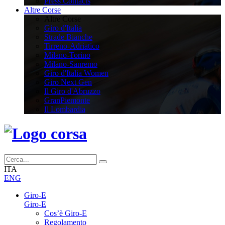
Press Contacts
Altre Corse
Altre Corse
Giro d'Italia
Strade Bianche
Tirreno-Adriatico
Milano-Torino
Milano-Sanremo
Giro d'Italia Women
Giro Next Gen
Il Giro d'Abruzzo
GranPiemonte
Il Lombardia
ITA
ENG
Giro-E
Giro-E
Cos’è Giro-E
Regolamento