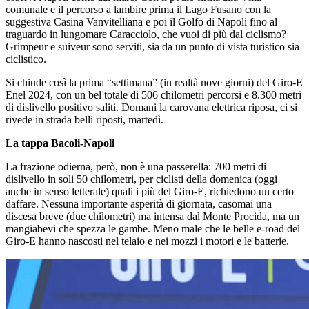
comunale e il percorso a lambire prima il Lago Fusano con la
suggestiva Casina Vanvitelliana e poi il Golfo di Napoli fino al
traguardo in lungomare Caracciolo, che vuoi di più dal ciclismo?
Grimpeur e suiveur sono serviti, sia da un punto di vista turistico sia
ciclistico.
Si chiude così la prima “settimana” (in realtà nove giorni) del Giro-E
Enel 2024, con un bel totale di 506 chilometri percorsi e 8.300 metri
di dislivello positivo saliti. Domani la carovana elettrica riposa, ci si
rivede in strada belli riposti, martedì.
La tappa Bacoli-Napoli
La frazione odierna, però, non è una passerella: 700 metri di
dislivello in soli 50 chilometri, per ciclisti della domenica (oggi
anche in senso letterale) quali i più del Giro-E, richiedono un certo
daffare. Nessuna importante asperità di giornata, casomai una
discesa breve (due chilometri) ma intensa dal Monte Procida, ma un
mangiabevi che spezza le gambe. Meno male che le belle e-road del
Giro-E hanno nascosti nel telaio e nei mozzi i motori e le batterie.