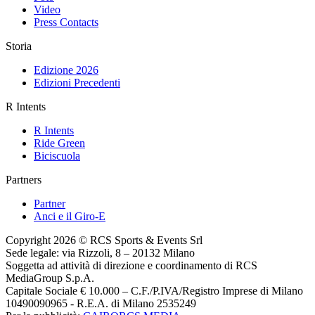
Video
Press Contacts
Storia
Edizione 2026
Edizioni Precedenti
R Intents
R Intents
Ride Green
Biciscuola
Partners
Partner
Anci e il Giro-E
Copyright 2026 © RCS Sports & Events Srl
Sede legale: via Rizzoli, 8 – 20132 Milano
Soggetta ad attività di direzione e coordinamento di RCS
MediaGroup S.p.A.
Capitale Sociale € 10.000 – C.F./P.IVA/Registro Imprese di Milano
10490090965 - R.E.A. di Milano 2535249