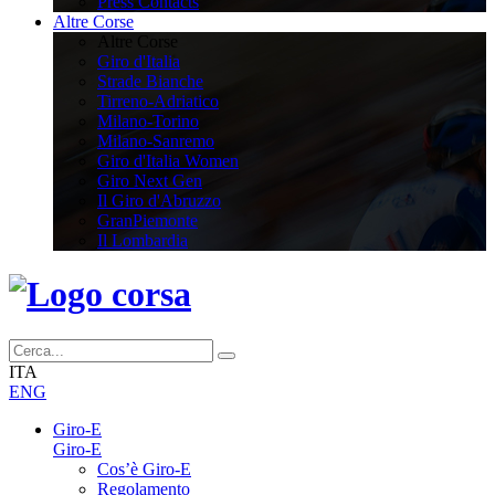
Press Contacts
Altre Corse
Altre Corse
Giro d'Italia
Strade Bianche
Tirreno-Adriatico
Milano-Torino
Milano-Sanremo
Giro d'Italia Women
Giro Next Gen
Il Giro d'Abruzzo
GranPiemonte
Il Lombardia
ITA
ENG
Giro-E
Giro-E
Cos’è Giro-E
Regolamento