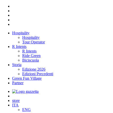
Hospitality
Hospitality
Tour Operator
R Intents
R Intents
Ride Green
Biciscuola
Storia
Edizione 2026
Edizioni Precedenti
Green Fun Village
Partner
store
ITA
ENG