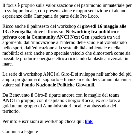
Il focus è proprio sulla valorizzazione del patrimonio immateriale per
lo sviluppo locale, con presentazione e rappresentazione di alcune
esperienze della Campania da parte delle Pro Loco.
Ricco anche il palinsesto del workshop di
giovedì 16 maggio alle
13 a Senigallia
, dove il focus sul
Networking fra pubblico e
privato con la Community ANCI Next Gen
spazierà tra vari
argomenti: dall’innovazione all’interno delle scuole al volontariato
nello sport, dall’educazione alla sostenibilità ambientale e nella
mobilità; ci sarò anche uno speciale veicolo che dimostrerà come sia
possibile produrre energia elettrica riciclando la plastica riversata in
mare.
La serie di workshop ANCI al Giro-E si sviluppa nell’ambito del più
ampio programma di supporto e finanziamento dei Comuni italiani a
valere sul
Fondo Nazionale Politiche Giovanili
.
Da Benevento il Giro-E riparte ancora con le maglie del
team
ANCI
in gruppo, con il capitano Giorgio Rocca, ex sciatore, a
guidare un gruppo di Amministratori locali e ambassador del
territorio.
Per info e iscrizioni ai workshop clicca qui:
link
Continua a leggere