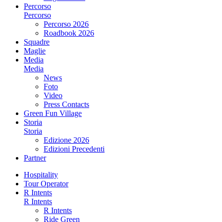
Percorso
Percorso
Percorso 2026
Roadbook 2026
Squadre
Maglie
Media
Media
News
Foto
Video
Press Contacts
Green Fun Village
Storia
Storia
Edizione 2026
Edizioni Precedenti
Partner
Hospitality
Tour Operator
R Intents
R Intents
R Intents
Ride Green