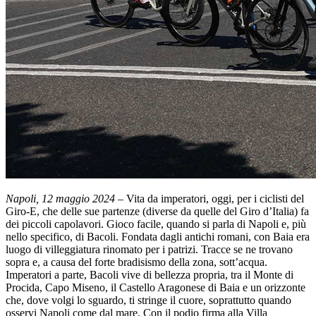
Napoli, 12 maggio 2024
– Vita da imperatori, oggi, per i ciclisti del
Giro-E, che delle sue partenze (diverse da quelle del Giro d’Italia) fa
dei piccoli capolavori. Gioco facile, quando si parla di Napoli e, più
nello specifico, di Bacoli. Fondata dagli antichi romani, con Baia era
luogo di villeggiatura rinomato per i patrizi. Tracce se ne trovano
sopra e, a causa del forte bradisismo della zona, sott’acqua.
Imperatori a parte, Bacoli vive di bellezza propria, tra il Monte di
Procida, Capo Miseno, il Castello Aragonese di Baia e un orizzonte
che, dove volgi lo sguardo, ti stringe il cuore, soprattutto quando
osservi Napoli come dal mare. Con il podio firma alla Villa