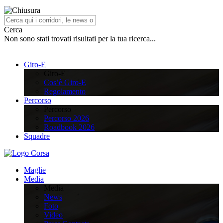
Cerca
Non sono stati trovati risultati per la tua ricerca...
Giro-E
Giro-E
Cos’è Giro-E
Regolamento
Percorso
Percorso
Percorso 2026
Roadbook 2026
Squadre
Maglie
Media
Media
News
Foto
Video