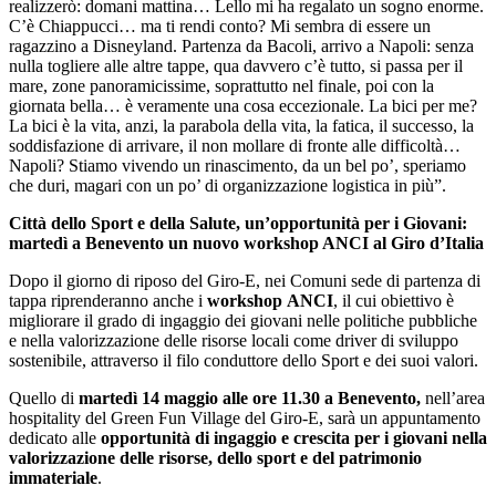
realizzerò: domani mattina… Lello mi ha regalato un sogno enorme.
C’è Chiappucci… ma ti rendi conto? Mi sembra di essere un
ragazzino a Disneyland. Partenza da Bacoli, arrivo a Napoli: senza
nulla togliere alle altre tappe, qua davvero c’è tutto, si passa per il
mare, zone panoramicissime, soprattutto nel finale, poi con la
giornata bella… è veramente una cosa eccezionale. La bici per me?
La bici è la vita, anzi, la parabola della vita, la fatica, il successo, la
soddisfazione di arrivare, il non mollare di fronte alle difficoltà…
Napoli? Stiamo vivendo un rinascimento, da un bel po’, speriamo
che duri, magari con un po’ di organizzazione logistica in più”.
Città dello Sport e della Salute, un’opportunità per i Giovani:
martedì a Benevento un nuovo workshop ANCI al Giro d’Italia
Dopo il giorno di riposo del Giro-E, nei Comuni sede di partenza di
tappa riprenderanno anche i
workshop
ANCI
, il cui obiettivo è
migliorare il grado di ingaggio dei giovani nelle politiche pubbliche
e nella valorizzazione delle risorse locali come driver di sviluppo
sostenibile, attraverso il filo conduttore dello Sport e dei suoi valori.
Quello di
martedì 14 maggio alle ore 11.30 a Benevento,
nell’area
hospitality del Green Fun Village del Giro-E, sarà un appuntamento
dedicato alle
opportunità di ingaggio e crescita per i giovani nella
valorizzazione delle risorse, dello sport e del patrimonio
immateriale
.