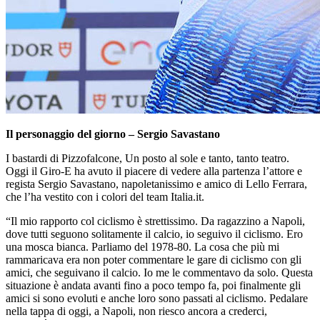
Il personaggio del giorno – Sergio Savastano
I bastardi di Pizzofalcone, Un posto al sole e tanto, tanto teatro.
Oggi il Giro-E ha avuto il piacere di vedere alla partenza l’attore e
regista Sergio Savastano, napoletanissimo e amico di Lello Ferrara,
che l’ha vestito con i colori del team Italia.it.
“Il mio rapporto col ciclismo è strettissimo. Da ragazzino a Napoli,
dove tutti seguono solitamente il calcio, io seguivo il ciclismo. Ero
una mosca bianca. Parliamo del 1978-80. La cosa che più mi
rammaricava era non poter commentare le gare di ciclismo con gli
amici, che seguivano il calcio. Io me le commentavo da solo. Questa
situazione è andata avanti fino a poco tempo fa, poi finalmente gli
amici si sono evoluti e anche loro sono passati al ciclismo. Pedalare
nella tappa di oggi, a Napoli, non riesco ancora a crederci,