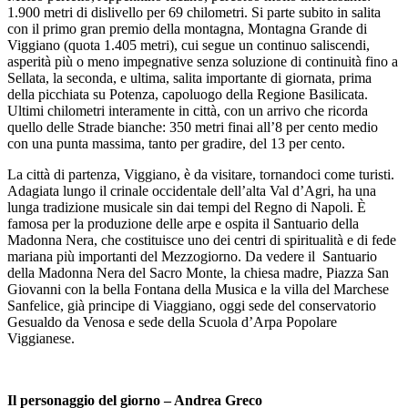
1.900 metri di dislivello per 69 chilometri. Si parte subito in salita
con il primo gran premio della montagna, Montagna Grande di
Viggiano (quota 1.405 metri), cui segue un continuo saliscendi,
asperità più o meno impegnative senza soluzione di continuità fino a
Sellata, la seconda, e ultima, salita importante di giornata, prima
della picchiata su Potenza, capoluogo della Regione Basilicata.
Ultimi chilometri interamente in città, con un arrivo che ricorda
quello delle Strade bianche: 350 metri finai all’8 per cento medio
con una punta massima, tanto per gradire, del 13 per cento.
La città di partenza, Viggiano, è da visitare, tornandoci come turisti.
Adagiata lungo il crinale occidentale dell’alta Val d’Agri, ha una
lunga tradizione musicale sin dai tempi del Regno di Napoli. È
famosa per la produzione delle arpe e ospita il Santuario della
Madonna Nera, che costituisce uno dei centri di spiritualità e di fede
mariana più importanti del Mezzogiorno. Da vedere il Santuario
della Madonna Nera del Sacro Monte, la chiesa madre, Piazza San
Giovanni con la bella Fontana della Musica e la villa del Marchese
Sanfelice, già principe di Viaggiano, oggi sede del conservatorio
Gesualdo da Venosa e sede della Scuola d’Arpa Popolare
Viggianese.
Il personaggio del giorno – Andrea Greco