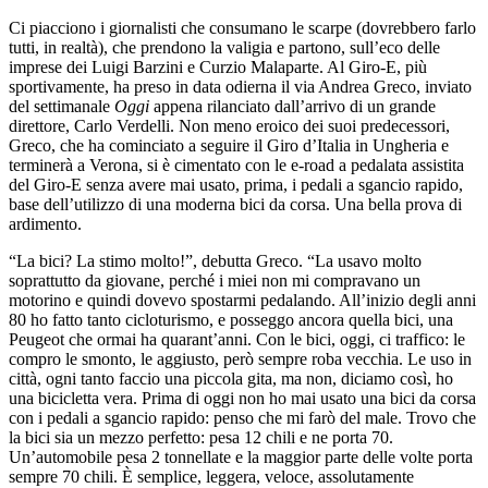
Ci piacciono i giornalisti che consumano le scarpe (dovrebbero farlo
tutti, in realtà), che prendono la valigia e partono, sull’eco delle
imprese dei Luigi Barzini e Curzio Malaparte. Al Giro-E, più
sportivamente, ha preso in data odierna il via Andrea Greco, inviato
del settimanale
Oggi
appena rilanciato dall’arrivo di un grande
direttore, Carlo Verdelli. Non meno eroico dei suoi predecessori,
Greco, che ha cominciato a seguire il Giro d’Italia in Ungheria e
terminerà a Verona, si è cimentato con le e-road a pedalata assistita
del Giro-E senza avere mai usato, prima, i pedali a sgancio rapido,
base dell’utilizzo di una moderna bici da corsa. Una bella prova di
ardimento.
“La bici? La stimo molto!”, debutta Greco. “La usavo molto
soprattutto da giovane, perché i miei non mi compravano un
motorino e quindi dovevo spostarmi pedalando. All’inizio degli anni
80 ho fatto tanto cicloturismo, e posseggo ancora quella bici, una
Peugeot che ormai ha quarant’anni. Con le bici, oggi, ci traffico: le
compro le smonto, le aggiusto, però sempre roba vecchia. Le uso in
città, ogni tanto faccio una piccola gita, ma non, diciamo così, ho
una bicicletta vera. Prima di oggi non ho mai usato una bici da corsa
con i pedali a sgancio rapido: penso che mi farò del male. Trovo che
la bici sia un mezzo perfetto: pesa 12 chili e ne porta 70.
Un’automobile pesa 2 tonnellate e la maggior parte delle volte porta
sempre 70 chili. È semplice, leggera, veloce, assolutamente