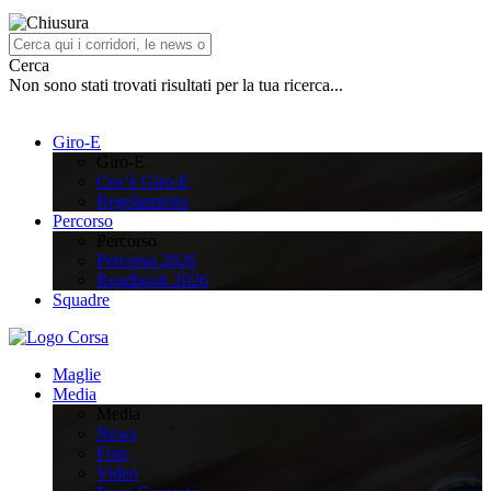
Cerca
Non sono stati trovati risultati per la tua ricerca...
Giro-E
Giro-E
Cos’è Giro-E
Regolamento
Percorso
Percorso
Percorso 2026
Roadbook 2026
Squadre
Maglie
Media
Media
News
Foto
Video