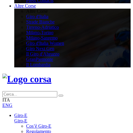
Press Contacts
Altre Corse
Altre Corse
Giro d'Italia
Strade Bianche
Tirreno-Adriatico
Milano-Torino
Milano-Sanremo
Giro d'Italia Women
Giro Next Gen
Il Giro d'Abruzzo
GranPiemonte
Il Lombardia
ITA
ENG
Giro-E
Giro-E
Cos’è Giro-E
Regolamento