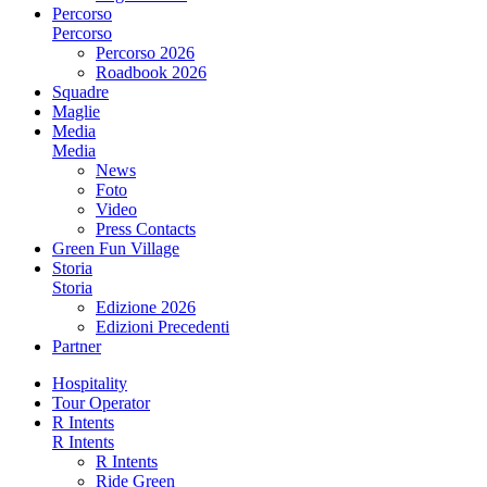
Percorso
Percorso
Percorso 2026
Roadbook 2026
Squadre
Maglie
Media
Media
News
Foto
Video
Press Contacts
Green Fun Village
Storia
Storia
Edizione 2026
Edizioni Precedenti
Partner
Hospitality
Tour Operator
R Intents
R Intents
R Intents
Ride Green