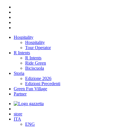
Hospitality
Hospitality
Tour Operator
R Intents
R Intents
Ride Green
Biciscuola
Storia
Edizione 2026
Edizioni Precedenti
Green Fun Village
Partner
store
ITA
ENG