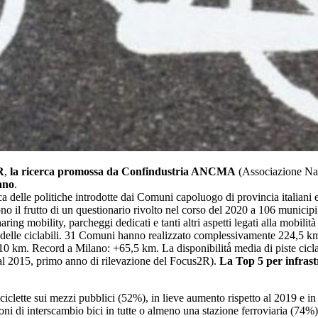
R
,
la ricerca promossa da Confindustria ANCMA
(Associazione Naz
lano
.
delle politiche introdotte dai Comuni capoluogo di provincia italiani e d
ono il frutto di un questionario rivolto nel corso del 2020 a 106 municipi
aring mobility, parcheggi dedicati e tanti altri aspetti legati alla mobilit
e delle ciclabili. 31 Comuni hanno realizzato complessivamente 224,5 km 
 di 10 km. Record a Milano: +65,5 km. La disponibilità̀ media di piste ci
 al 2015, primo anno di rilevazione del Focus2R).
La Top 5 per infrastr
ciclette sui mezzi pubblici (52%), in lieve aumento rispetto al 2019 e in 
ioni di interscambio bici in tutte o almeno una stazione ferroviaria (74%