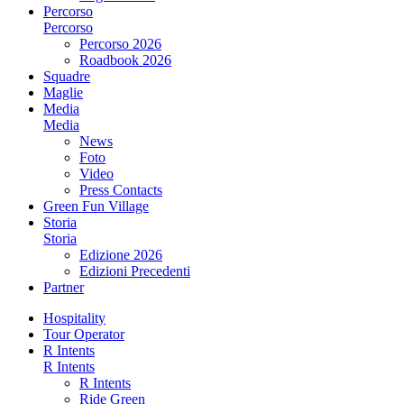
Percorso
Percorso
Percorso 2026
Roadbook 2026
Squadre
Maglie
Media
Media
News
Foto
Video
Press Contacts
Green Fun Village
Storia
Storia
Edizione 2026
Edizioni Precedenti
Partner
Hospitality
Tour Operator
R Intents
R Intents
R Intents
Ride Green