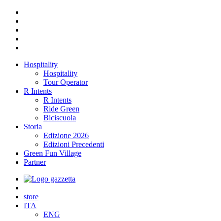
Hospitality
Hospitality
Tour Operator
R Intents
R Intents
Ride Green
Biciscuola
Storia
Edizione 2026
Edizioni Precedenti
Green Fun Village
Partner
store
ITA
ENG