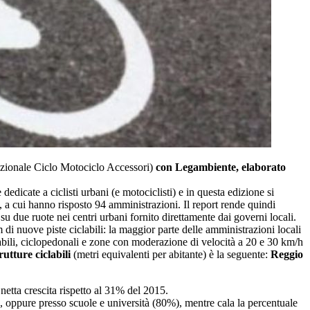
ionale Ciclo Motociclo Accessori)
con Legambiente, elaborato
edicate a ciclisti urbani (e motociclisti) e in questa edizione si
, a cui hanno risposto 94 amministrazioni. Il report rende quindi
à su due ruote nei centri urbani fornito direttamente dai governi locali.
di nuove piste ciclabili: la maggior parte delle amministrazioni locali
clabili, ciclopedonali e zone con moderazione di velocità a 20 e 30 km/h
utture ciclabili
(metri equivalenti per abitante) è la seguente:
Reggio
netta crescita rispetto al 31% del 2015.
), oppure presso scuole e università (80%), mentre cala la percentuale