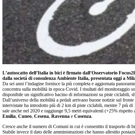
L’autoscatto dell’Italia in bici è firmato dall’Osservatorio Focus2
dalla società̀ di consulenza Ambiente Italia, presentata oggi a Mi
Da sei anni l’indagine fornisce la più completa e aggiornata panoramica 
concentra sulla mobilità in epoca Covid. I risultati del monitoraggio s
disponibile un significativo bacino di informazioni su piste ciclabili, sh
Dall’universo della mobilità a pedali arrivano buone notizie sul front
intervistate ha introdotto più di 2 km di piste ciclabili, mentre 7 più
sale anche nel 2020 e raggiunge 9,5 metri equivalenti (+25% rispetto
Emilia
,
Cuneo
,
Cesena
,
Ravenna
e
Cosenza
.
Cresce anche il numero di Comuni in cui è consentito il trasporto di bi
Stabile invece il dato delle amministrazioni che hanno allestito postaz