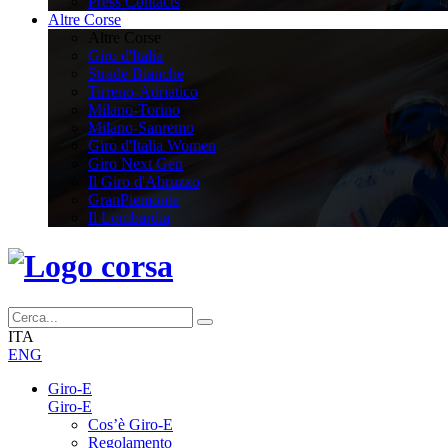
Press Contacts
Altre Corse
Altre Corse
Giro d'Italia
Strade Bianche
Tirreno-Adriatico
Milano-Torino
Milano-Sanremo
Giro d'Italia Women
Giro Next Gen
Il Giro d'Abruzzo
GranPiemonte
Il Lombardia
ITA
ENG
Giro-E
Giro-E
Cos’è Giro-E
Regolamento