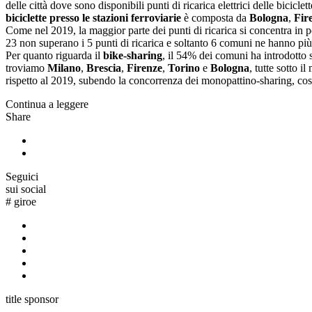
delle città dove sono disponibili punti di ricarica elettrici delle bicic
biciclette presso le stazioni ferroviarie
è composta da
Bologna
,
Fir
Come nel 2019, la maggior parte dei punti di ricarica si concentra in 
23 non superano i 5 punti di ricarica e soltanto 6 comuni ne hanno più
Per quanto riguarda il
bike-sharing
, il 54% dei comuni ha introdotto s
troviamo
Milano
,
Brescia
,
Firenze
,
Torino
e
Bologna
, tutte sotto i
rispetto al 2019, subendo la concorrenza dei monopattino-sharing, cos
Continua a leggere
Share
Seguici
sui social
#
giroe
title sponsor