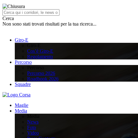
Cerca
Non sono stati trovati risultati per la tua ricerca...
Giro-E
Giro-E
Cos’è Giro-E
Regolamento
Percorso
Percorso
Percorso 2026
Roadbook 2026
Squadre
Maglie
Media
Media
News
Foto
Video