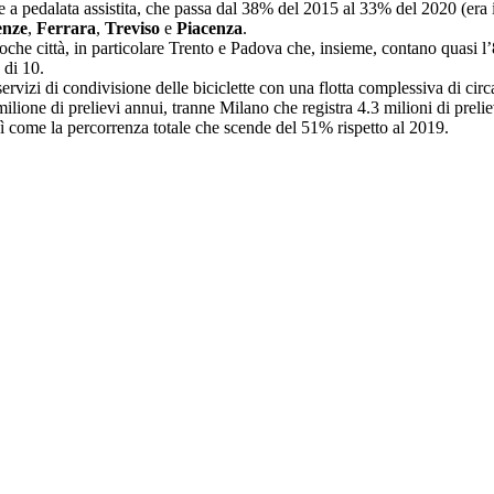
lette a pedalata assistita, che passa dal 38% del 2015 al 33% del 2020 (er
enze
,
Ferrara
,
Treviso
e
Piacenza
.
poche città, in particolare Trento e Padova che, insieme, contano quasi 
 di 10.
ervizi di condivisione delle biciclette con una flotta complessiva di cir
l milione di prelievi annui, tranne Milano che registra 4.3 milioni di pre
ì come la percorrenza totale che scende del 51% rispetto al 2019.