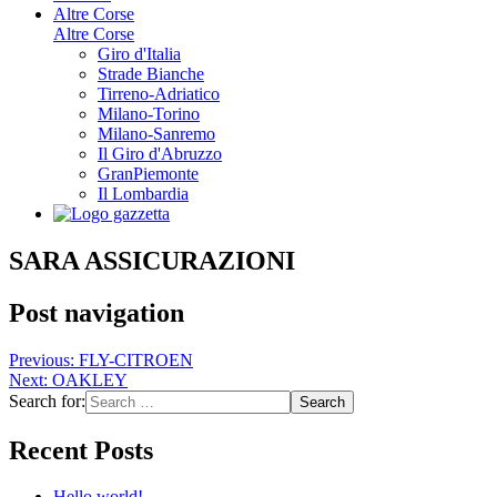
Altre Corse
Altre Corse
Giro d'Italia
Strade Bianche
Tirreno-Adriatico
Milano-Torino
Milano-Sanremo
Il Giro d'Abruzzo
GranPiemonte
Il Lombardia
SARA ASSICURAZIONI
Post navigation
Previous:
FLY-CITROEN
Next:
OAKLEY
Search for:
Recent Posts
Hello world!