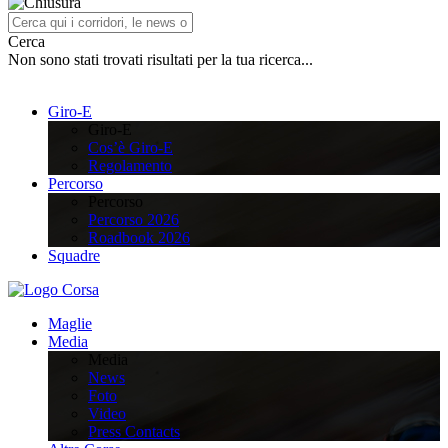
Cerca
Non sono stati trovati risultati per la tua ricerca...
Giro-E
Giro-E
Cos’è Giro-E
Regolamento
Percorso
Percorso
Percorso 2026
Roadbook 2026
Squadre
Maglie
Media
Media
News
Foto
Video
Press Contacts