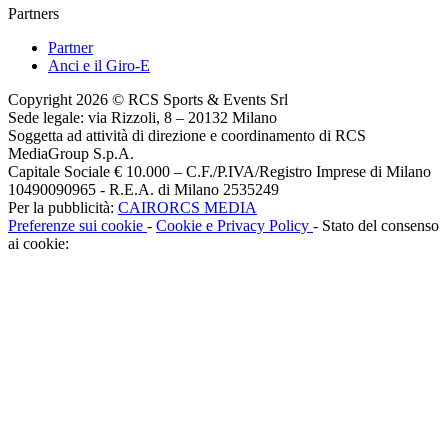
Partners
Partner
Anci e il Giro-E
Copyright 2026 © RCS Sports & Events Srl
Sede legale: via Rizzoli, 8 – 20132 Milano
Soggetta ad attività di direzione e coordinamento di RCS
MediaGroup S.p.A.
Capitale Sociale € 10.000 – C.F./P.IVA/Registro Imprese di Milano
10490090965 - R.E.A. di Milano 2535249
Per la pubblicità:
CAIRORCS MEDIA
Preferenze sui cookie
-
Cookie e Privacy Policy
- Stato del consenso
ai cookie: