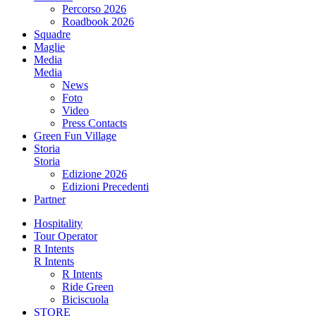
Percorso 2026
Roadbook 2026
Squadre
Maglie
Media
Media
News
Foto
Video
Press Contacts
Green Fun Village
Storia
Storia
Edizione 2026
Edizioni Precedenti
Partner
Hospitality
Tour Operator
R Intents
R Intents
R Intents
Ride Green
Biciscuola
STORE