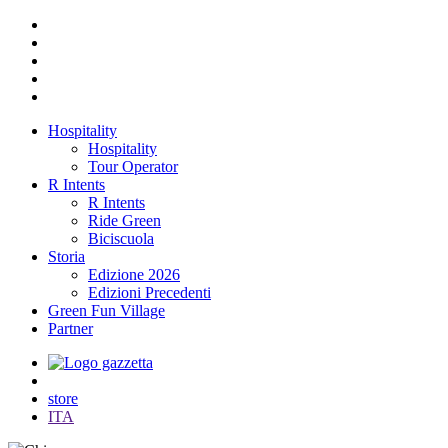
Hospitality
Hospitality
Tour Operator
R Intents
R Intents
Ride Green
Biciscuola
Storia
Edizione 2026
Edizioni Precedenti
Green Fun Village
Partner
store
ITA