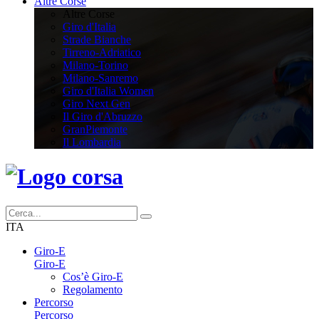
Altre Corse
Altre Corse
Giro d'Italia
Strade Bianche
Tirreno-Adriatico
Milano-Torino
Milano-Sanremo
Giro d'Italia Women
Giro Next Gen
Il Giro d'Abruzzo
GranPiemonte
Il Lombardia
ITA
Giro-E
Giro-E
Cos’è Giro-E
Regolamento
Percorso
Percorso