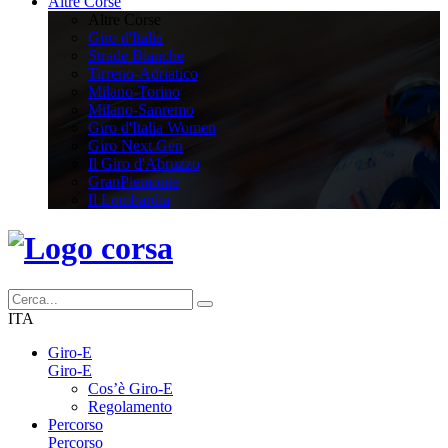
Altre Corse
Altre Corse
Giro d'Italia
Strade Bianche
Tirreno-Adriatico
Milano-Torino
Milano-Sanremo
Giro d'Italia Women
Giro Next Gen
Il Giro d'Abruzzo
GranPiemonte
Il Lombardia
ITA
Giro-E
Giro-E
Cos’è Giro-E
Regolamento
Percorso
Percorso