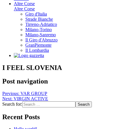
Altre Corse
Altre Corse
Giro d'Italia
Strade Bianche
Tirreno-Adriatico
Milano-Torino
Milano-Sanremo
Il Giro d'Abruzzo
GranPiemonte
Il Lombardia
I FEEL SLOVENIA
Post navigation
Previous:
VAR GROUP
Next:
VIRGIN ACTIVE
Search for:
Recent Posts
Hello world!