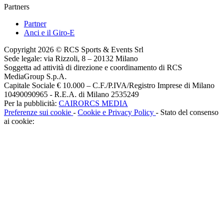
Partners
Partner
Anci e il Giro-E
Copyright 2026 © RCS Sports & Events Srl
Sede legale: via Rizzoli, 8 – 20132 Milano
Soggetta ad attività di direzione e coordinamento di RCS
MediaGroup S.p.A.
Capitale Sociale € 10.000 – C.F./P.IVA/Registro Imprese di Milano
10490090965 - R.E.A. di Milano 2535249
Per la pubblicità:
CAIRORCS MEDIA
Preferenze sui cookie
-
Cookie e Privacy Policy
- Stato del consenso
ai cookie: