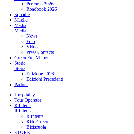
Percorso 2026
Roadbook 2026
Squadre
Maglie
Media
Media
News
Foto
Video
Press Contacts
Green Fun Village
Storia
Storia
Edizione 2026
Edizioni Precedenti
Partner
Hospitality
Tour Operator
R Intents
R Intents
R Intents
Ride Green
Biciscuola
STORE