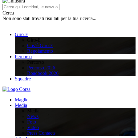
Cerca
Non sono stati trovati risultati per la tua ricerca...
Giro-E
Giro-E
Cos’è Giro-E
Regolamento
Percorso
Percorso
Percorso 2026
Roadbook 2026
Squadre
Maglie
Media
Media
News
Foto
Video
Press Contacts