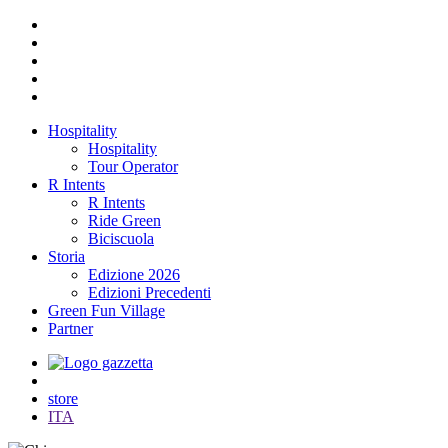
Hospitality
Hospitality
Tour Operator
R Intents
R Intents
Ride Green
Biciscuola
Storia
Edizione 2026
Edizioni Precedenti
Green Fun Village
Partner
store
ITA